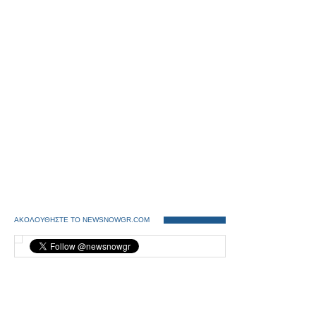
ΑΚΟΛΟΥΘΗΣΤΕ ΤΟ NEWSNOWGR.COM