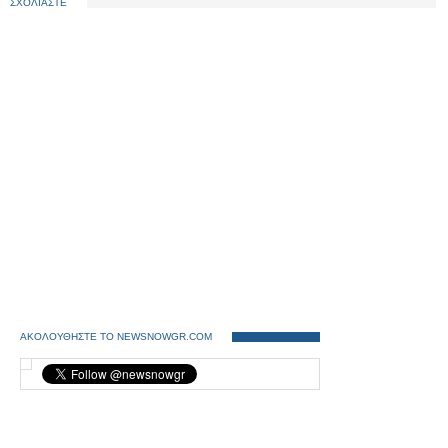
ΣΧΟΛΙΑΣΤΕ
ΑΚΟΛΟΥΘΗΣΤΕ ΤΟ NEWSNOWGR.COM