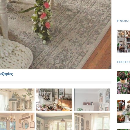
Η ΦΩΤΟΓ
ΠΡΟΗΓΟ
εζαρίες