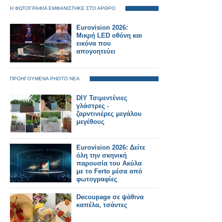
Η ΦΩΤΟΓΡΑΦΙΑ ΕΜΦΑΝΙΣΤΗΚΕ ΣΤΟ ΑΡΘΡΟ
Eurovision 2026:
Μικρή LED οθόνη και
εικόνα που
απογοητεύει
ΠΡΟΗΓΟΥΜΕΝΑ PHOTO ΝΕΑ
DIY Τσιμεντένιες
γλάστρες -
ζαρντινιέρες μεγάλου
μεγέθους
Eurovision 2026: Δείτε
όλη την σκηνική
παρουσία του Ακύλα
με το Ferto μέσα από
φωτογραφίες
Decoupage σε ψάθινα
καπέλα, τσάντες