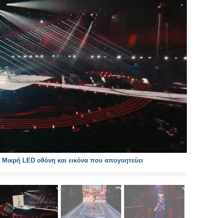
: Μικρή LED οθόνη και εικόνα που απογοητεύει