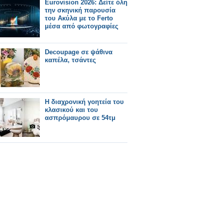
Eurovision 2026: Δείτε όλη
την σκηνική παρουσία
του Ακύλα με το Ferto
μέσα από φωτογραφίες
Decoupage σε ψάθινα
καπέλα, τσάντες
Η διαχρονική γοητεία του
κλασικού και του
ασπρόμαυρου σε 54τμ