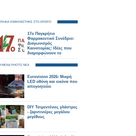
ΡΑΦΙΑ ΕΜΦΑΝΙΣΤΗΚΕ ΣΤΟ ΑΡΘΡΟ
17ο Παγκρήτιο
Φαρμακευτικό Συνέδριο:
Διαγωνισμός
Καινοτομίας: Ιδέες που
διαμορφώνουν το
φαρμακείο του αύριο
ΥΜΕΝΑ PHOTO ΝΕΑ
Eurovision 2026: Μικρή
LED οθόνη και εικόνα που
απογοητεύει
DIY Τσιμεντένιες γλάστρες
- ζαρντινιέρες μεγάλου
μεγέθους