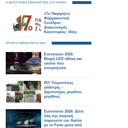
Η ΦΩΤΟΓΡΑΦΙΑ ΕΜΦΑΝΙΣΤΗΚΕ ΣΤΟ ΑΡΘΡΟ
17ο Παγκρήτιο
Φαρμακευτικό
Συνέδριο:
Διαγωνισμός
Καινοτομίας: Ιδέες
που διαμορφώνουν
το φαρμακείο του
ΠΡΟΗΓΟΥΜΕΝΑ PHOTO ΝΕΑ
αύριο
Eurovision 2026:
Μικρή LED οθόνη και
εικόνα που
απογοητεύει
DIY Τσιμεντένιες
γλάστρες -
ζαρντινιέρες μεγάλου
μεγέθους
Eurovision 2026: Δείτε
όλη την σκηνική
παρουσία του Ακύλα
με το Ferto μέσα από