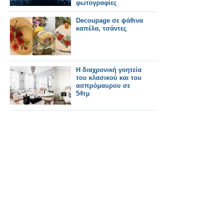
φωτογραφίες
Decoupage σε ψάθινα
καπέλα, τσάντες
Η διαχρονική γοητεία
του κλασικού και του
ασπρόμαυρου σε
54τμ