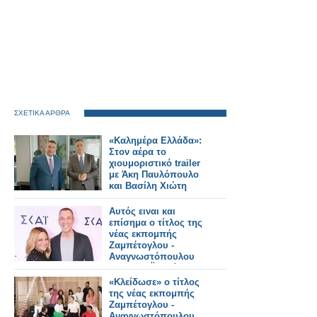
ΣΧΕΤΙΚΑ ΑΡΘΡΑ
«Καλημέρα Ελλάδα»:
Στον αέρα το
χιουμοριστικό trailer
με Άκη Παυλόπουλο
και Βασίλη Χιώτη
Αυτός ειναι και
επίσημα ο τίτλος της
νέας εκπομπής
Ζαμπέτογλου -
Αναγνωστόπουλου
στον ΣΚΑΪ - Δείτε το
τρειλερ
«Κλείδωσε» ο τίτλος
της νέας εκπομπής
Ζαμπέτογλου -
Αναγνωστόπουλου