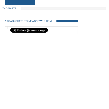
ΣΧΟΛΙΑΣΤΕ
ΑΚΟΛΟΥΘΗΣΤΕ ΤΟ NEWSNOWGR.COM