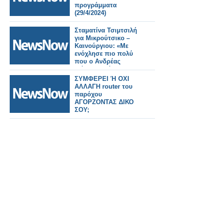
προγράμματα
(29/4/2024)
Σταματίνα Τσιμτσιλή
για Μικρούτσικο –
Καινούργιου: «Με
ενόχλησε πιο πολύ
που ο Ανδρέας
εξέθεσε πράγματα
εντός πλατό»
ΣΥΜΦΕΡΕΙ Ή ΟΧΙ
ΑΛΛΑΓΗ router του
παρόχου
ΑΓΟΡΖΟΝΤΑΣ ΔΙΚΟ
ΣΟΥ;