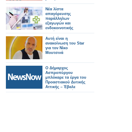
Νέα λίστα
απαγόρευσης
παράλληλων
εξαγωγών και
ενδοκοινοτικής
διακίνησης
φαρμακευτικών
Αυτή είναι η
προϊόντων του ΕΟΦ
ανακοίνωση του Star
με έναρξη ισχύος από
για τον Νίκο
τις 22.02.2026
Μουτσινά
Ο Δήμαρχος
Ασπροπύργου
μπλόκαρε τα έργα του
Προαστιακού Δυτικής
Αττικής – Έβαλε
ανθρώπους πάνω
στις γραμμές