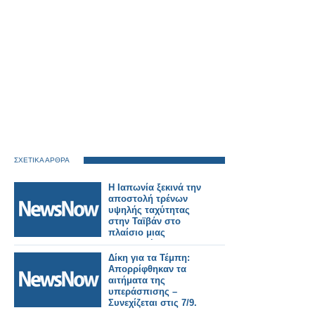
ΣΧΕΤΙΚΑ ΑΡΘΡΑ
Η Ιαπωνία ξεκινά την
αποστολή τρένων
υψηλής ταχύτητας
στην Ταϊβάν στο
πλαίσιο μιας
σημαντικής
σιδηροδρομικής
Δίκη για τα Τέμπη:
παραγγελίας.
Απορρίφθηκαν τα
αιτήματα της
υπεράσπισης –
Συνεχίζεται στις 7/9.