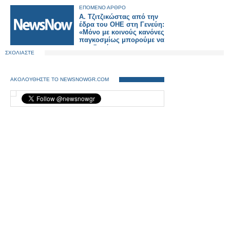
ΕΠΟΜΕΝΟ ΑΡΘΡΟ
Α. Τζιτζικώστας από την
έδρα του ΟΗΕ στη Γενεύη:
«Μόνο με κοινούς κανόνες
παγκοσμίως μπορούμε να
οικοδομήσουμε πιο
ΣΧΟΛΙΑΣΤΕ
ασφαλείς, ανθεκτικές και
καθαρές μεταφορές»
ΑΚΟΛΟΥΘΗΣΤΕ ΤΟ NEWSNOWGR.COM