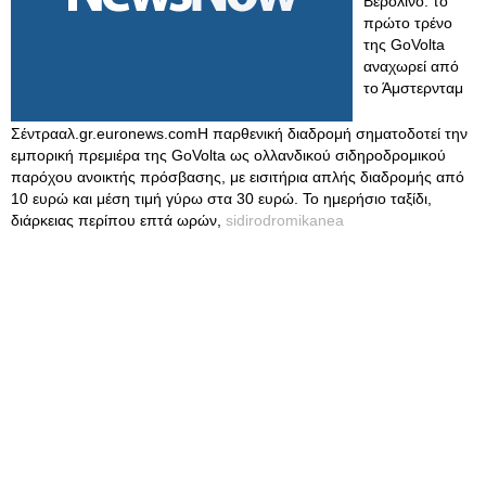
Βερολίνο: το
πρώτο τρένο
της GoVolta
αναχωρεί από
το Άμστερνταμ
Σέντρααλ.gr.euronews.comΗ παρθενική διαδρομή σηματοδοτεί την
εμπορική πρεμιέρα της GoVolta ως ολλανδικού σιδηροδρομικού
παρόχου ανοικτής πρόσβασης, με εισιτήρια απλής διαδρομής από
10 ευρώ και μέση τιμή γύρω στα 30 ευρώ. Το ημερήσιο ταξίδι,
διάρκειας περίπου επτά ωρών,
sidirodromikanea