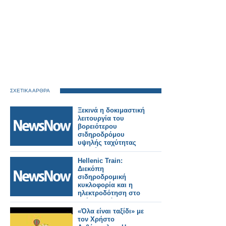
ΣΧΕΤΙΚΑ ΑΡΘΡΑ
Ξεκινά η δοκιμαστική
λειτουργία του
βορειότερου
σιδηροδρόμου
υψηλής ταχύτητας
της Κίνας.
Hellenic Train:
Διεκόπη
σιδηροδρομική
κυκλοφορία και η
ηλεκτροδότηση στο
τμήμα Οινόη –
Χαλκίδα, εξαιτίας
«Όλα είναι ταξίδι» με
πυρκαγιάς.
τον Χρήστο