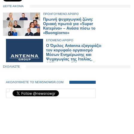
ΔΕΙΤΕ ΑΚΟΜΑ
ΠΡΟΗΓΟΥΜΕΝΟ ΑΡΘΡΟ
Πρωινή ψυχαγωγική ζώνη:
Οριακή πρωτιά για «Super
Κατερίνα» – Ανάσα πίσω το
«Buongiorno»
ΕΠΟΜΕΝΟ ΑΡΘΡΟ
Ο Όμιλος Antenna εξαγοράζει
τον κορυφαίο οργανισμό
Μέσων Ενημέρωσης και
Ψυχαγωγίας της Ιταλίας,
GEDI, που εκδίδει και τη La
ΣΧΟΛΙΑΣΤΕ
Repubblica
ΑΚΟΛΟΥΘΗΣΤΕ ΤΟ NEWSNOWGR.COM