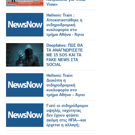
View»
Hellenic Train :
Αποκαταστάθηκε η
σιδηροδρομική
κυκλοφορία στο
τμήμα Αθήνα - Άγιοι
Ανάργυροι.
Deepfakes: ΠΩΣ ΘΑ
ΤΑ ΑΝΑΓΝΩΡΙΣΕΤΕ
ΜΕ 15 SOS ΚΑΙ ΤΑ
FAKE NEWS ΣΤΑ
SOCIAL
Hellenic Train:
Διεκόπη η
σιδηροδρομική
κυκλοφορία στο
τμήμα Αθήνα – Άγιοι
Ανάργυροι, λόγω
πυρκαγιάς που
Γιατί οι σιδηρόδρομοι
εκδηλώθηκε σε κτίριο
υψηλής ταχύτητας
πλησίον της γραμμής.
δεν έχουν φτάσει
ακόμη στις ΗΠΑ—και
έρχεται η αλλαγή;