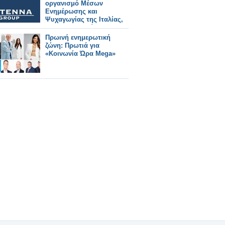
οργανισμό Μέσων
Ενημέρωσης και
Ψυχαγωγίας της Ιταλίας,
GEDI, που εκδίδει και τη
La Repubblica
Πρωινή ενημερωτική
ζώνη: Πρωτιά για
«Κοινωνία Ώρα Mega»