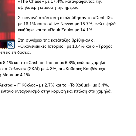
«The Chase» με 17.4%, καταγράφοντας την
υψηλότερη επίδοση της ημέρας.
Σε κοντινή απόσταση ακολούθησαν το «Deal. IX»
με 16.1% και το «Live News» με 15.7%, ενώ υψηλά
κινήθηκε και το «Rouk Zouk» με 14.1%.
Στη συνέχεια της κατάταξης βρέθηκαν οι
«Οικογενειακές Ιστορίες» με 13.4% και ο «Τροχός
επείς επιδόσεις.
με 8.1% και το «Cash or Trash» με 6.8%, ενώ σε χαμηλά
 στα Σαλόνια» (ΣΚΑΪ) με 4.3%, οι «Καθαρές Κουβέντες»
η Μου» με 4.1%.
λέκτρα – Γ’ Κύκλος» με 2.7% και το «Το Χούμε!» με 3.4%,
ε έντονο ανταγωνισμό στην κορυφή και πτώση στα χαμηλά.