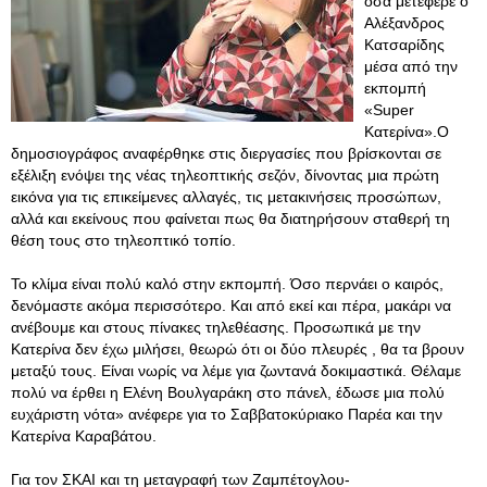
όσα μετέφερε ο
Αλέξανδρος
Κατσαρίδης
μέσα από την
εκπομπή
«Super
Κατερίνα».Ο
δημοσιογράφος αναφέρθηκε στις διεργασίες που βρίσκονται σε
εξέλιξη ενόψει της νέας τηλεοπτικής σεζόν, δίνοντας μια πρώτη
εικόνα για τις επικείμενες αλλαγές, τις μετακινήσεις προσώπων,
αλλά και εκείνους που φαίνεται πως θα διατηρήσουν σταθερή τη
θέση τους στο τηλεοπτικό τοπίο.
Το κλίμα είναι πολύ καλό στην εκπομπή. Όσο περνάει ο καιρός,
δενόμαστε ακόμα περισσότερο. Και από εκεί και πέρα, μακάρι να
ανέβουμε και στους πίνακες τηλεθέασης. Προσωπικά με την
Κατερίνα δεν έχω μιλήσει, θεωρώ ότι οι δύο πλευρές , θα τα βρουν
μεταξύ τους. Είναι νωρίς να λέμε για ζωντανά δοκιμαστικά. Θέλαμε
πολύ να έρθει η Ελένη Βουλγαράκη στο πάνελ, έδωσε μια πολύ
ευχάριστη νότα» ανέφερε για το Σαββατοκύριακο Παρέα και την
Κατερίνα Καραβάτου.
Για τον ΣΚΑΙ και τη μεταγραφή των Ζαμπέτογλου-