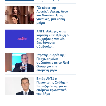
αυτό το κανάλι
βρίσκεται σε επαφές
"Οι κόρες της
Αρετής": Αρετή, Άννα
και Ναταλία: Τρεις
γυναίκες, μια κοινή
μοίρα
ΑΝΤ1: Αλλαγές στην
κορυφή – Σε εξέλιξη οι
συζητήσεις για νέο
διευθύνοντα
σύμβουλο...
Στρατής Λιαρέλλης:
Προχωρημένες
συζητήσεις με το Real
Group για την
επόμενη μέρα
Εκτός ΑΝΤ1 ο
Παναγιώτης Στάθης –
Σε συζητήσεις για το
επόμενο τηλεοπτικό
του βήμα