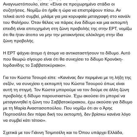
Αναγνωστόπουλο, είπε: «Είναι σε προχωρημένο στάδιο οι
συζητήσεις
. Νομίζω ότι ήρθε η ώρα να επιστρέψουν πίσω. Αν
τελικά αυτό συμβεί, μιλάμε για μια κορυφαία μεταγραφή στο κανάλι
του Φαλήρου. Όταν θέλεις να πάρεις ένα δίδυμο και μια εκπομπή
επειδή είναι επιτυχημένη στη ζώνη προβολής της στην ΕΡΤ, νομίζω
ότι θα ήταν άτοπο να μην την μετακινήσεις ολόκληρη στην ίδια
ζώνη προβολής.
Η ΕΡΤ ψάχνει άτομο ή άτομα να αντικαταστήσουν το δίδυμο. Αυτό
που θεωρώ σίγουρο είναι ότι θα συνεχίσει το δίδυμο Κρονάκη-
Ιορδανίδης το Σαββατοκύριακο».
Για τον Κώστα Τσουρό είπε: «Κανένας δεν περιμένει με τη λήξη της
σεζόν, να συνεχίσει η εκπομπή του Κώστα Τσουρού όπως είναι
αυτή τη στιγμή. Τον Κώστα μπορούμε να τον δούμε σε άλλη ζώνη
προβολής ή δίδυμο παρουσιαστών. Έχω ακούσει ότι μπορεί να
μεταγεννηθεί η ζώνη του Σαββατοκύριακου, έχω ακούσει για δίδυμο
με τη Μαρία Αναστασοπούλου. Που νομίζω ότι αν ο Άρης
Πορτοσάλτε δεν πάρει δική του εκπομπή, δεν βρίσκω κανένα λόγο
να συμβεί κάτι τέτοιο».
Σχετικά με τον Γιάννη Τσιμιτσέλη και το Όπου υπάρχει Ελλάδα,