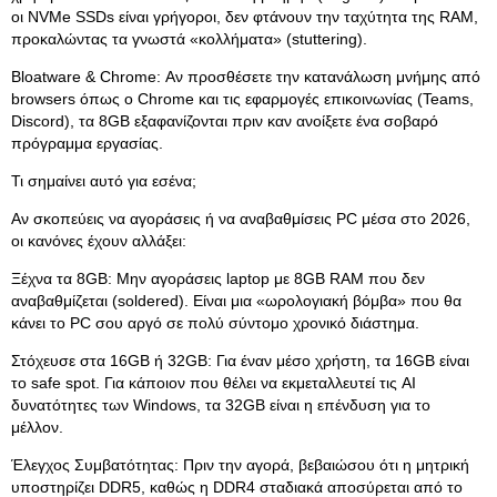
οι NVMe SSDs είναι γρήγοροι, δεν φτάνουν την ταχύτητα της RAM,
προκαλώντας τα γνωστά «κολλήματα» (stuttering).
Bloatware & Chrome: Αν προσθέσετε την κατανάλωση μνήμης από
browsers όπως ο Chrome και τις εφαρμογές επικοινωνίας (Teams,
Discord), τα 8GB εξαφανίζονται πριν καν ανοίξετε ένα σοβαρό
πρόγραμμα εργασίας.
Τι σημαίνει αυτό για εσένα;
Αν σκοπεύεις να αγοράσεις ή να αναβαθμίσεις PC μέσα στο 2026,
οι κανόνες έχουν αλλάξει:
Ξέχνα τα 8GB: Μην αγοράσεις laptop με 8GB RAM που δεν
αναβαθμίζεται (soldered). Είναι μια «ωρολογιακή βόμβα» που θα
κάνει το PC σου αργό σε πολύ σύντομο χρονικό διάστημα.
Στόχευσε στα 16GB ή 32GB: Για έναν μέσο χρήστη, τα 16GB είναι
το safe spot. Για κάποιον που θέλει να εκμεταλλευτεί τις AI
δυνατότητες των Windows, τα 32GB είναι η επένδυση για το
μέλλον.
Έλεγχος Συμβατότητας: Πριν την αγορά, βεβαιώσου ότι η μητρική
υποστηρίζει DDR5, καθώς η DDR4 σταδιακά αποσύρεται από το