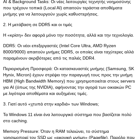
AI & Background Tasks: Οι νέες λειτουργίες τεχνητής νοημοσύνης
που τρέχουν τοπικά (Local AI) απαιτούν τεράστια αποθέματα
μνήμης για να λειτουργούν χωρίς καθυστερήσεις.
2. Η μετάβαση σε DDR5 και οι τιμές
Η «κρίση» δεν αφορά μόνο την ποσότητα, αλλά και την τεχνολογία.
DDR5: Οι νέοι επεξεργαστές (Intel Core Ultra, AMD Ryzen
8000/9000) απαιτούν μνήμες DDR5, οι οποίες είναι ταχύτερες αλλά
παραμένουν ακριβότερες από τις παλιές DDR4.
Περιορισμένη Προσφορά: Οι κατασκευαστές μνήμης (Samsung, SK
Hynix, Micron) έχουν στρέψει την παραγωγή τους προς την μνήμη
HBM (High Bandwidth Memory) που χρησιμοποιείται στους servers
για AI (όπως της NVIDIA), αφήνοντας την αγορά των οικιακών PC
με λιγότερα αποθέματα και αυξημένες τιμές.
3. Γιατί αυτό «χτυπά στην καρδιά» των Windows;
Τα Windows 11 είναι ένα λειτουργικό σύστημα που βασίζεται πολύ
στο caching.
Memory Pressure: Όταν η RAM τελειώνει, το σύστημα
χρησιμοποιεί τον SSD ως «εικονική μνήμη» (Pagefile). Παρόλο που