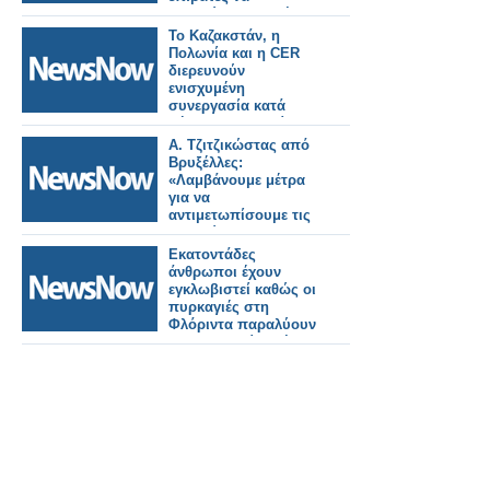
ταξιδεύουν με τρένο.
Το Καζακστάν, η
Πολωνία και η CER
διερευνούν
ενισχυμένη
συνεργασία κατά
μήκος του Μεσαίου
Διαδρόμου.
Α. Τζιτζικώστας από
Βρυξέλλες:
«Λαμβάνουμε μέτρα
για να
αντιμετωπίσουμε τις
επιπτώσεις στον
τομέα των μεταφορών
Εκατοντάδες
και τα καύσιμα από
άνθρωποι έχουν
την κρίση στη Μέση
εγκλωβιστεί καθώς οι
Ανατολή»
πυρκαγιές στη
Φλόριντα παραλύουν
την υπηρεσία τρένων
της Amtrak.