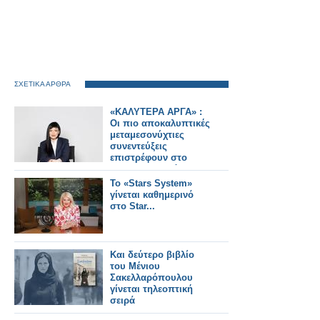
ΣΧΕΤΙΚΑ ΑΡΘΡΑ
«ΚΑΛΥΤΕΡΑ ΑΡΓΑ» :
Oι πιο αποκαλυπτικές
μεταμεσονύχτιες
συνεντεύξεις
επιστρέφουν στο
ACTION 24 - Πότε
κάνουν πρεμιέρα;
Το «Stars System»
γίνεται καθημερινό
στο Star...
Και δεύτερο βιβλίο
του Μένιου
Σακελλαρόπουλου
γίνεται τηλεοπτική
σειρά