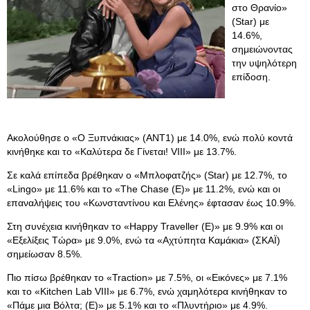
στο Θρανίο»
(Star) με
14.6%,
σημειώνοντας
την υψηλότερη
επίδοση.
Ακολούθησε ο «Ο Ξυπνάκιας» (ΑΝΤ1) με 14.0%, ενώ πολύ κοντά
κινήθηκε και το «Καλύτερα δε Γίνεται! VIII» με 13.7%.
Σε καλά επίπεδα βρέθηκαν ο «Μπλοφατζής» (Star) με 12.7%, το
«Lingo» με 11.6% και το «The Chase (E)» με 11.2%, ενώ και οι
επαναλήψεις του «Κωνσταντίνου και Ελένης» έφτασαν έως 10.9%.
Στη συνέχεια κινήθηκαν το «Happy Traveller (E)» με 9.9% και οι
«Εξελίξεις Τώρα» με 9.0%, ενώ τα «Αχτύπητα Καμάκια» (ΣΚΑΪ)
σημείωσαν 8.5%.
Πιο πίσω βρέθηκαν το «Traction» με 7.5%, οι «Εικόνες» με 7.1%
και το «Kitchen Lab VIII» με 6.7%, ενώ χαμηλότερα κινήθηκαν το
«Πάμε μια Βόλτα; (E)» με 5.1% και το «Πλυντήριο» με 4.9%.