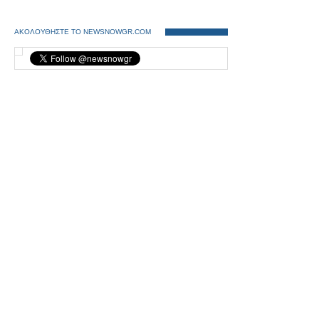
ΑΚΟΛΟΥΘΗΣΤΕ ΤΟ NEWSNOWGR.COM