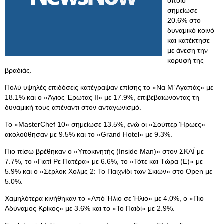
οποίο
σημείωσε
20.6% στο
δυναμικό κοινό
και κατέκτησε
με άνεση την
κορυφή της
βραδιάς.
Πολύ υψηλές επιδόσεις κατέγραψαν επίσης το «Να Μ’ Αγαπάς» με
18.1% και ο «Άγιος Έρωτας II» με 17.9%, επιβεβαιώνοντας τη
δυναμική τους απέναντι στον ανταγωνισμό.
Το «MasterChef 10» σημείωσε 13.5%, ενώ οι «Σούπερ Ήρωες»
ακολούθησαν με 9.5% και το «Grand Hotel» με 9.3%.
Πιο πίσω βρέθηκαν ο «Υποκινητής (Inside Man)» στον ΣΚΑΪ με
7.7%, το «Γιατί Ρε Πατέρα» με 6.6%, το «Τότε και Τώρα (E)» με
5.9% και ο «Σέρλοκ Χολμς 2: Το Παιχνίδι των Σκιών» στο Open με
5.0%.
Χαμηλότερα κινήθηκαν το «Από Ήλιο σε Ήλιο» με 4.0%, ο «Πιο
Αδύναμος Κρίκος» με 3.6% και το «Το Παιδί» με 2.9%.