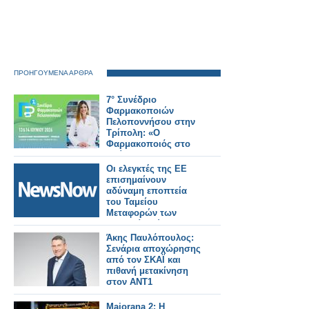
ΠΡΟΗΓΟΥΜΕΝΑ ΑΡΘΡΑ
7° Συνέδριο
Φαρμακοποιών
Πελοποννήσου στην
Τρίπολη: «Ο
Φαρμακοποιός στο
Επίκεντρο της
Σύγχρονης
Οι ελεγκτές της ΕΕ
Υγειονομικής
επισημαίνουν
Φροντίδας»
αδύναμη εποπτεία
του Ταμείου
Μεταφορών των
Βαλκανίων ύψους 527
εκατομμυρίων ευρώ.
Άκης Παυλόπουλος:
Σενάρια αποχώρησης
από τον ΣΚΑΪ και
πιθανή μετακίνηση
στον ΑΝΤ1
Majorana 2: Η