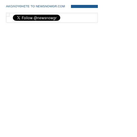
ΑΚΟΛΟΥΘΗΣΤΕ ΤΟ NEWSNOWGR.COM