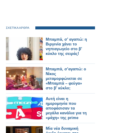
ΣΧΕΤΙΚΑ ΑΡΘΡΑ
Μπαμπά, σ’ αγαπώ: η
Βιργινία χάνει το
νηπιαγωγείο στο β’
κύκλο της σειράς!
Μπαμπά, σ’αγαπώ: ο
Νίκος
μεταμορφώνεται σε
«Μπαμπά – φεύγα»
στο β’ κύκλο;
Αυτή είναι η
ημερομηνία που
αποφάσισαν τα
μεγάλα κανάλια για τη
«μάχη» της prime
time
Μία νέα δυναμική