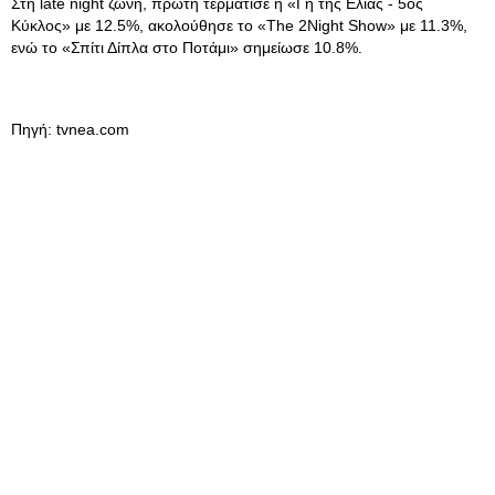
Στη late night ζώνη, πρώτη τερμάτισε η «Γη της Ελιάς - 5ος
Κύκλος» με 12.5%, ακολούθησε το «The 2Night Show» με 11.3%,
ενώ το «Σπίτι Δίπλα στο Ποτάμι» σημείωσε 10.8%.
Πηγή: tvnea.com