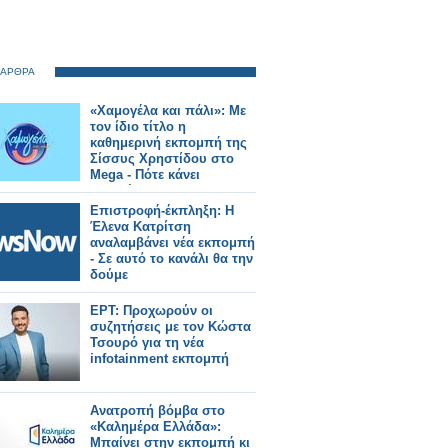
 ΑΡΘΡΑ
«Χαμογέλα και πάλι»: Με
τον ίδιο τίτλο η
καθημερινή εκπομπή της
Σίσσυς Χρηστίδου στο
Mega - Πότε κάνει
πρεμιέρα;
Επιστροφή-έκπληξη: Η
Έλενα Κατρίτση
αναλαμβάνει νέα εκπομπή
- Σε αυτό το κανάλι θα την
δούμε
ΕΡΤ: Προχωρούν οι
συζητήσεις με τον Κώστα
Τσουρό για τη νέα
infotainment εκπομπή
Ανατροπή βόμβα στο
«Καλημέρα Ελλάδα»:
Μπαίνει στην εκπομπή κι