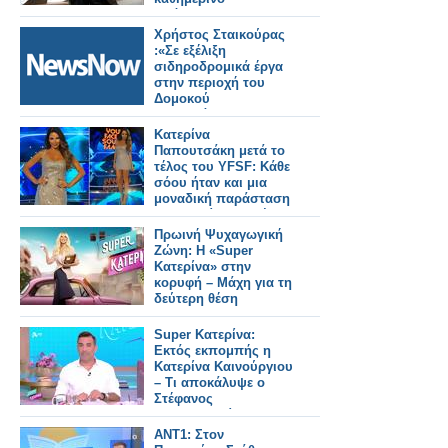
πρόγραμμα;
Χρήστος Σταικούρας
:«Σε εξέλιξη
σιδηροδρομικά έργα
στην περιοχή του
Δομοκού
αποκατάστασης
Daniel 188 εκατ. ευρώ.
Κατερίνα
Παπουτσάκη μετά το
τέλος του YFSF: Κάθε
σόου ήταν και μια
μοναδική παράσταση
που ξεχείλιζε ταλέντο
Πρωινή Ψυχαγωγική
Ζώνη: Η «Super
Κατερίνα» στην
κορυφή – Μάχη για τη
δεύτερη θέση
Super Κατερίνα:
Εκτός εκπομπής η
Κατερίνα Καινούργιου
– Τι αποκάλυψε ο
Στέφανος
Κωνσταντινίδης
ANT1: Στον