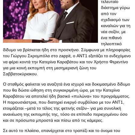
τελευταίο
διάστημα γύρω
από τον
σχεδιασμό των
καναλιών για τη
νέα σεζόν, με
ένα πιθανό
τηλεοπτικό
δίδυμο να βρίσκεται ήδη στο προσκήνιο. Σύμφωνα με πληροφορίες
του Γιώργου Σκρομπόλα στο zappit, ο ANT1 εξετάζει το ενδεχόμενο
να φέρει κοντά την Κατερίνα Καραβάτου και τον Χρήστο Φερεντίνο
για μια κοινή εκπομπή στη μεσημεριανή ζώνη του
Σαββατοκύριακου.
Ο σταθμός φαίνεται να αναζητά ένα ισχυρό και δοκιμασμένο δίδυμο
που θα δώσει ώθηση στη συγκεκριμένη ώρα, με την Κατερίνα
Καραβάτου να αποτελεί ήδη βασικό «πυλώνα» του προγράμματος.
Η παρουσιάστρια, που διατηρεί ενεργό συμβόλαιο με τον ANT1,
ετοιμάζεται –μετά το τέλος της φετινής σεζόν– για μια συνολική
ανανέωση της εκπομπής της, τόσο σε επίπεδο περιεχομένου όσο
και σε πρόσωπα μπροστά και πίσω από τις κάμερες.
Σε αυτό το πλαίσιο, επανέρχεται στο τραπέζι και το όνομα του