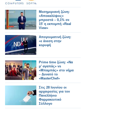
Μεσημεριανή ζώνη:
«Αποκαλύψεις»
μπροστά – 0,1% σε
15' η εκπομπή «Real
View»
Απογευματινή ζώνη:
«ε άνεση στην
κορυφή
Prime time ζώνη: «Να
μ’ αγαπάς» vs
«Μπαμπάς» στο νήμα
– Δυνατό το
«MasterChef»
Στις 28 Ιουνίου οι
αρχαιρεσίες για τον
Πανελλήνιο
Φαρμακευτικό
Σύλλογο