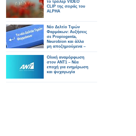
το τρέιλερ VIDEO
CLIP της σειράς του
ALPHA
Νέο Δελτίο Τιμών
Φαρμάκων: Αυξήσεις
σε Propiogenta,
Neurobion και άλλα
μη αποζημιούμενα –
Τι αλλάζει από
31/7/2026
Ολική αναμόρφωση
στον ΑΝΤ1 – Νέα
εποχή για ενημέρωση
και ψυχαγωγία