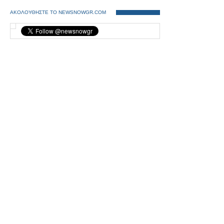
ΑΚΟΛΟΥΘΗΣΤΕ ΤΟ NEWSNOWGR.COM