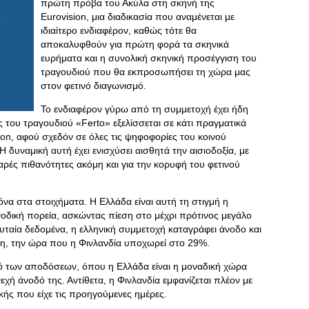
πρώτη πρόβα του Ακύλα στη σκηνή της
Eurovision, μια διαδικασία που αναμένεται με
ιδιαίτερο ενδιαφέρον, καθώς τότε θα
αποκαλυφθούν για πρώτη φορά τα σκηνικά
ευρήματα και η συνολική σκηνική προσέγγιση του
τραγουδιού που θα εκπροσωπήσει τη χώρα μας
στον φετινό διαγωνισμό.
Το ενδιαφέρον γύρω από τη συμμετοχή έχει ήδη
του τραγουδιού «Ferto» εξελίσσεται σε κάτι πραγματικά
on, αφού σχεδόν σε όλες τις ψηφοφορίες του κοινού
δυναμική αυτή έχει ενισχύσει αισθητά την αισιοδοξία, με
αρές πιθανότητες ακόμη και για την κορυφή του φετινού
κόνα στα στοιχήματα. Η Ελλάδα είναι αυτή τη στιγμή η
οδική πορεία, ασκώντας πίεση στο μέχρι πρότινος μεγάλο
υταία δεδομένα, η ελληνική συμμετοχή καταγράφει άνοδο και
κη, την ώρα που η Φινλανδία υποχωρεί στο 29%.
πλό των αποδόσεων, όπου η Ελλάδα είναι η μοναδική χώρα
χή άνοδό της. Αντίθετα, η Φινλανδία εμφανίζεται πλέον με
κής που είχε τις προηγούμενες ημέρες.