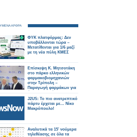
ΥΜΕΝΑ ΑΡΘΡΑ
ΦΥΚ πλατφόρμας: Δεν
υποβάλλονται τώρα –
Μετατίθενται για 1/6 μαζί
με τη νέα πύλη ΚΜΕΣ
Επίσκεψη Κ. Μητσοτάκη
στο πάρκο ελληνικών
φαρμακοβιομηχανιών
στην Τρίπολη –
Παραγωγή φαρμάκων για
όλη την Ευρώπη
J2US: Το πιο ανατρεπτικό
πάρτυ έρχεται με… Νίκο
Μακρόπουλο!
Αναλυτικά τα 15' νούμερα
τηλεθέασης σε όλα τα