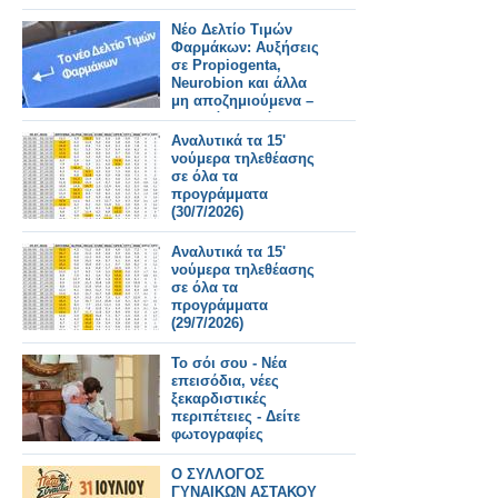
Νέο Δελτίο Τιμών
Φαρμάκων: Αυξήσεις
σε Propiogenta,
Neurobion και άλλα
μη αποζημιούμενα –
Τι αλλάζει από
31/7/2026
Αναλυτικά τα 15'
νούμερα τηλεθέασης
σε όλα τα
προγράμματα
(30/7/2026)
Αναλυτικά τα 15'
νούμερα τηλεθέασης
σε όλα τα
προγράμματα
(29/7/2026)
Το σόι σου - Νέα
επεισόδια, νέες
ξεκαρδιστικές
περιπέτειες - Δείτε
φωτογραφίες
Ο ΣΥΛΛΟΓΟΣ
ΓΥΝΑΙΚΩΝ ΑΣΤΑΚΟΥ