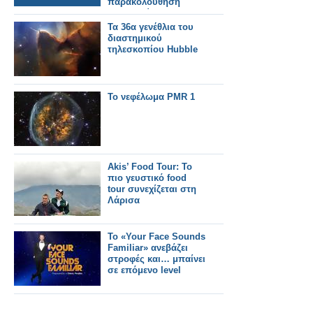
παρακολούθηση
πυρκαγιών
Τα 36α γενέθλια του
διαστημικού
τηλεσκοπίου Hubble
Το νεφέλωμα PMR 1
Akis’ Food Tour: Το
πιο γευστικό food
tour συνεχίζεται στη
Λάρισα
Το «Your Face Sounds
Familiar» ανεβάζει
στροφές και… μπαίνει
σε επόμενο level