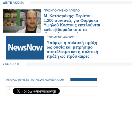
ΔΕΙΤΕ ΑΚΟΜΑ
ΠΡΟΗΓΟΥΜΕΝΟ ΑΡΘΡΟ
Μ. Κατσαράκης: Περίπου
1.200 συνταγές για Φάρμακα
Υψηλού Κόστους εκτελούνται
κάθε εβδομάδα από τα
ιδιωτικά φαρμακεία
ΕΠΟΜΕΝΟ ΑΡΘΡΟ
Υπάρχει η πολιτική πράξη
ως ουσία και μετρήσιμο
αποτέλεσμα και η πολιτική
πράξη ως πρόσκαιρες
εντυπώσεις μέσω
ΣΧΟΛΙΑΣΤΕ
διαστρέβλωσης των
γεγονότων και της
πραγματικότητας, χωρίς
κανένα μετρήσιμο
ΑΚΟΛΟΥΘΗΣΤΕ ΤΟ NEWSNOWGR.COM
αποτέλεσμα, απλά για
ατομική εξύψωση και
στιγμιαία ικανοποίηση.