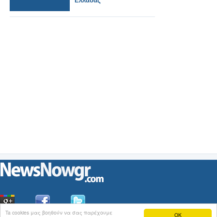
Ελλάδας
χωρίς κανένα
μετρήσιμο
αποτέλεσμα, απλά για
ατομική εξύψωση και
στιγμιαία
ικανοποίηση.
Ta cookies μας βοηθούν να σας παρέχουμε
OK