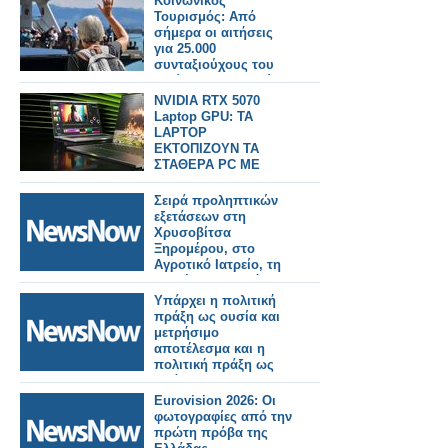
Κοινωνικός
Τουρισμός: Aπό
σήμερα οι αιτήσεις
για 25.000
συνταξιούχους του
πρώην ΟΑΕΕ – Πώς
γίνεται η διαδικασί
NVIDIA RTX 5070
Laptop GPU: TA
LAPTOP
ΕΚΤΟΠΙΖΟΥΝ ΤΑ
ΣΤΑΘΕΡΑ PC ME
12GB VRAM
Σειρά προληπτικών
εξετάσεων στη
Χρυσοβίτσα
Ξηρομέρου, στο
Αγροτικό Ιατρείο, τη
Δευτέρα 4/5, από
09:30 έως 14:00.
Υπάρχει η πολιτική
πράξη ως ουσία και
μετρήσιμο
αποτέλεσμα και η
πολιτική πράξη ως
πρόσκαιρες
εντυπώσεις μέσω
Eurovision 2026: Οι
διαστρέβλωσης των
φωτογραφίες από την
γεγονότων και της
πρώτη πρόβα της
πραγματικότητας,