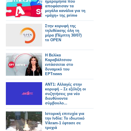
ημερομηνία που
αποφάσισαν τα
μεγάλα κανάλια για τη
«μάχη» της prime
time
Στην κορυφή της
τηλεθέασης όλη τη
μέρα (Πέμπτη 30/07)
το OPEN
Η Βελίκα
Καραβάλτσιου
εντάσσεται στο
δυναμικό του
ΕΡΤnews
ΑΝΤ1: Αλλαγές στην
κορυφή – Σε εξέλιξη οι
συζητήσεις για νέο
διευθύνοντα
σύμβουλο...
Ιστορική επιτυχία για
την Ινδία: Το ιδιωτικό
Vikram-1 έφτασε σε
τροχιά