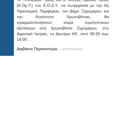
(Κ.Ομ.Υ.) του Ε.Ο.Δ.Υ., σε συνεργασία με την 6η
Υγειονομική Περιφέρεια, τον Δήμο Ξηρομέρου και
την Κοινότητα Χρυσοβίτσας, θα
πραγματοποιήσουν σειρά προληπτικών
εξετάσεων στη Χρυσοβίτσα Ξηρομέρου, στο
Αγροτικό Ιατρείο, τη Δευτέρα 4/5, από 09:30 έως
14:00....
Διαβάστε Περισσότερα...
ximeronews