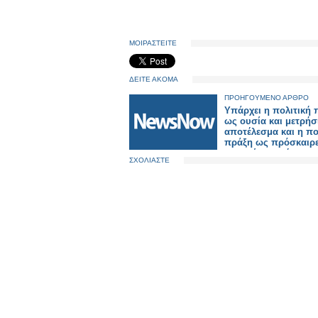
ΜΟΙΡΑΣΤΕΙΤΕ
ΔΕΙΤΕ ΑΚΟΜΑ
ΠΡΟΗΓΟΥΜΕΝΟ ΑΡΘΡΟ
Υπάρχει η πολιτική 
ως ουσία και μετρήσ
αποτέλεσμα και η πο
πράξη ως πρόσκαιρ
εντυπώσεις μέσω
ΣΧΟΛΙΑΣΤΕ
διαστρέβλωσης των
γεγονότων και της
πραγματικότητας, χ
κανένα μετρήσιμο
αποτέλεσμα, απλά γ
ατομική εξύψωση κα
στιγμιαία ικανοποίη