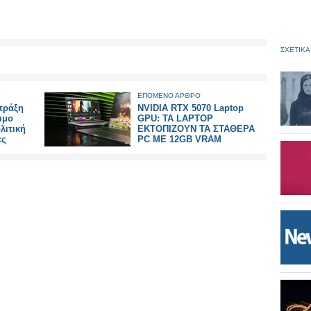
ΣΧΕΤΙΚΑ
ΕΠΟΜΕΝΟ ΑΡΘΡΟ
πράξη
NVIDIA RTX 5070 Laptop
ιμο
GPU: TA LAPTOP
λιτική
ΕΚΤΟΠΙΖΟΥΝ ΤΑ ΣΤΑΘΕΡΑ
ες
PC ME 12GB VRAM
ωρίς
ια
ι
ση.