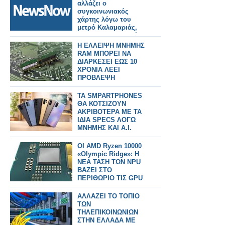
αλλάζει ο
συγκοινωνιακός
χάρτης λόγω του
μετρό Καλαμαριάς,
ποιες λεωφορειακές
γραμμές
Η ΕΛΛΕΙΨΗ ΜΝΗΜΗΣ
καταργούνται, ποιες
RAM ΜΠΟΡΕΙ ΝΑ
νέες θα
ΔΙΑΡΚΕΣΕΙ ΕΩΣ 10
λειτουργήσουν, ποιες
ΧΡΟΝΙΑ ΛΕΕΙ
αλλάζουν.
ΠΡΟΒΛΕΨΗ
TA SMPARTPHONES
ΘΑ ΚΟΤΣΙΖΟΥΝ
ΑΚΡΙΒΟΤΕΡΑ ΜΕ ΤΑ
ΙΔΙΑ SPECS ΛΟΓΩ
ΜΝΗΜΗΣ ΚΑΙ Α.Ι.
ΟΙ AMD Ryzen 10000
«Olympic Ridge»: Η
ΝΕΑ ΤΑΣΗ ΤΩΝ NPU
ΒΑΖΕΙ ΣΤΟ
ΠΕΡΙΘΩΡΙΟ ΤΙΣ GPU
ΑΛΛΑΖΕΙ ΤΟ ΤΟΠΙΟ
ΤΩΝ
ΤΗΛΕΠΙΚΟΙΝΩΝΙΩΝ
ΣΤΗΝ ΕΛΛΑΔΑ ΜΕ