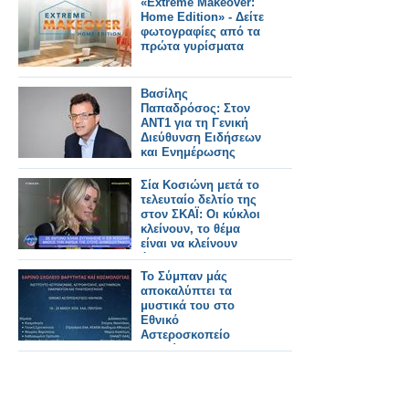
«Extreme Makeover:
Home Edition» - Δείτε
φωτογραφίες από τα
πρώτα γυρίσματα
Βασίλης
Παπαδρόσος: Στον
ΑΝΤ1 για τη Γενική
Διεύθυνση Ειδήσεων
και Ενημέρωσης
Σία Κοσιώνη μετά το
τελευταίο δελτίο της
στον ΣΚΑΪ: Οι κύκλοι
κλείνουν, το θέμα
είναι να κλείνουν
όμορφα και με
αξιοπρέπεια
Το Σύμπαν μάς
αποκαλύπτει τα
μυστικά του στο
Εθνικό
Αστεροσκοπείο
Αθηνών