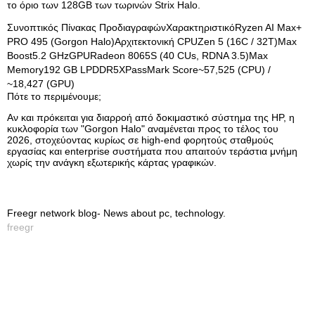
το όριο των 128GB των τωρινών Strix Halo.
Συνοπτικός Πίνακας ΠροδιαγραφώνΧαρακτηριστικόRyzen AI Max+
PRO 495 (Gorgon Halo)Αρχιτεκτονική CPUZen 5 (16C / 32T)Max
Boost5.2 GHzGPURadeon 8065S (40 CUs, RDNA 3.5)Max
Memory192 GB LPDDR5XPassMark Score~57,525 (CPU) /
~18,427 (GPU)
Πότε το περιμένουμε;
Αν και πρόκειται για διαρροή από δοκιμαστικό σύστημα της HP, η
κυκλοφορία των "Gorgon Halo" αναμένεται προς το τέλος του
2026, στοχεύοντας κυρίως σε high-end φορητούς σταθμούς
εργασίας και enterprise συστήματα που απαιτούν τεράστια μνήμη
χωρίς την ανάγκη εξωτερικής κάρτας γραφικών.
Freegr network blog- News about pc, technology.
freegr