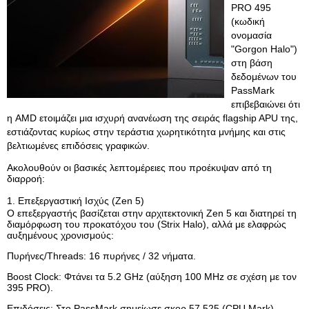
PRO 495
(κωδική
ονομασία
"Gorgon Halo")
στη βάση
δεδομένων του
PassMark
επιβεβαιώνει ότι
η AMD ετοιμάζει μια ισχυρή ανανέωση της σειράς flagship APU της,
εστιάζοντας κυρίως στην τεράστια χωρητικότητα μνήμης και στις
βελτιωμένες επιδόσεις γραφικών.
Ακολουθούν οι βασικές λεπτομέρειες που προέκυψαν από τη
διαρροή:
1. Επεξεργαστική Ισχύς (Zen 5)
Ο επεξεργαστής βασίζεται στην αρχιτεκτονική Zen 5 και διατηρεί τη
διαμόρφωση του προκατόχου του (Strix Halo), αλλά με ελαφρώς
αυξημένους χρονισμούς:
Πυρήνες/Threads: 16 πυρήνες / 32 νήματα.
Boost Clock: Φτάνει τα 5.2 GHz (αύξηση 100 MHz σε σχέση με τον
395 PRO).
Επιδόσεις: Στο PassMark σημείωσε σκορ 57.525 (CPU Mark),