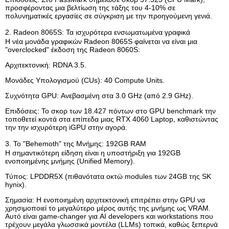
προσφέροντας μια βελτίωση της τάξης του 4-10% σε
πολυνηματικές εργασίες σε σύγκριση με την προηγούμενη γενιά.
2. Radeon 8065S: Τα ισχυρότερα ενσωματωμένα γραφικά
Η νέα μονάδα γραφικών Radeon 8065S φαίνεται να είναι μια
"overclocked" έκδοση της Radeon 8060S:
Αρχιτεκτονική: RDNA 3.5.
Μονάδες Υπολογισμού (CUs): 40 Compute Units.
Συχνότητα GPU: Ανεβασμένη στα 3.0 GHz (από 2.9 GHz).
Επιδόσεις: Το σκορ των 18.427 πόντων στο GPU benchmark την
τοποθετεί κοντά στα επίπεδα μιας RTX 4060 Laptop, καθιστώντας
την την ισχυρότερη iGPU στην αγορά.
3. Το "Behemoth" της Μνήμης: 192GB RAM
Η σημαντικότερη είδηση είναι η υποστήριξη για 192GB
ενοποιημένης μνήμης (Unified Memory).
Τύπος: LPDDR5X (πιθανότατα οκτώ modules των 24GB της SK
hynix).
Σημασία: Η ενοποιημένη αρχιτεκτονική επιτρέπει στην GPU να
χρησιμοποιεί το μεγαλύτερο μέρος αυτής της μνήμης ως VRAM.
Αυτό είναι game-changer για AI developers και workstations που
τρέχουν μεγάλα γλωσσικά μοντέλα (LLMs) τοπικά, καθώς ξεπερνά