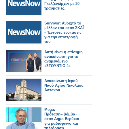
Γκελζενκίρχεν με 30
τραυματίες.
Survivor: Ανοιχτό το
μέλλον του στον ΣΚΑΪ
– Έντονες ενστάσεις
για την επιστροφή
του
Αυτή είναι η επίσημη
ανακοίνωση για το
αναμενόμενο
«ΣΤΟΥΝΤΙΟ 4»
Ανακοίνωση Ιερού
Ναού Αγίου Νικολάου
Αστακού
Mega:
Πρόταση-«βόμβα»
στον Δήμο Βερύκιο
για ραδιόφωνο και
τηλεόραση