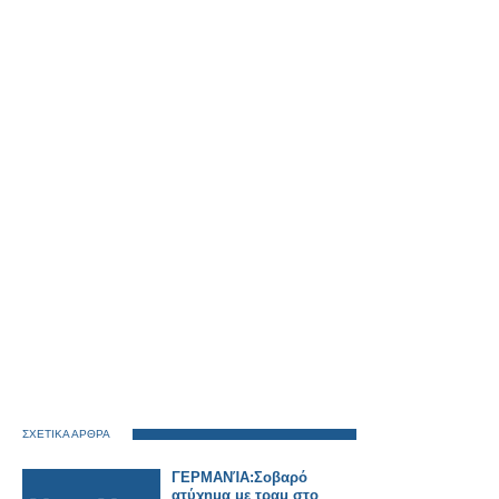
ΣΧΕΤΙΚΑ ΑΡΘΡΑ
ΓΕΡΜΑΝΊΑ:Σοβαρό
ατύχημα με τραμ στο