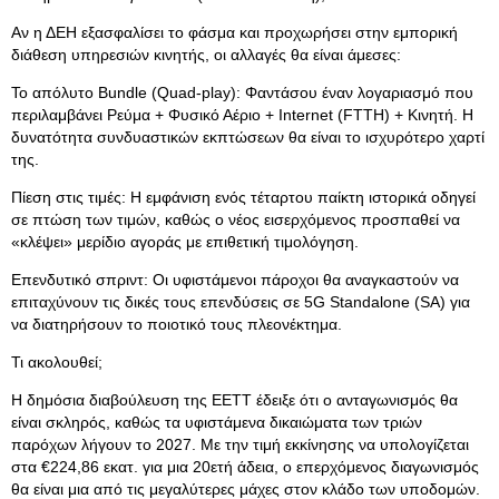
Αν η ΔΕΗ εξασφαλίσει το φάσμα και προχωρήσει στην εμπορική
διάθεση υπηρεσιών κινητής, οι αλλαγές θα είναι άμεσες:
Το απόλυτο Bundle (Quad-play): Φαντάσου έναν λογαριασμό που
περιλαμβάνει Ρεύμα + Φυσικό Αέριο + Internet (FTTH) + Κινητή. Η
δυνατότητα συνδυαστικών εκπτώσεων θα είναι το ισχυρότερο χαρτί
της.
Πίεση στις τιμές: Η εμφάνιση ενός τέταρτου παίκτη ιστορικά οδηγεί
σε πτώση των τιμών, καθώς ο νέος εισερχόμενος προσπαθεί να
«κλέψει» μερίδιο αγοράς με επιθετική τιμολόγηση.
Επενδυτικό σπριντ: Οι υφιστάμενοι πάροχοι θα αναγκαστούν να
επιταχύνουν τις δικές τους επενδύσεις σε 5G Standalone (SA) για
να διατηρήσουν το ποιοτικό τους πλεονέκτημα.
Τι ακολουθεί;
Η δημόσια διαβούλευση της ΕΕΤΤ έδειξε ότι ο ανταγωνισμός θα
είναι σκληρός, καθώς τα υφιστάμενα δικαιώματα των τριών
παρόχων λήγουν το 2027. Με την τιμή εκκίνησης να υπολογίζεται
στα €224,86 εκατ. για μια 20ετή άδεια, ο επερχόμενος διαγωνισμός
θα είναι μια από τις μεγαλύτερες μάχες στον κλάδο των υποδομών.