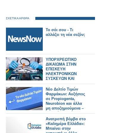
ΣΧΕΤΙΚΑ ΑΡΘΡΑ
Το σόι σου - Τι
αλλάζει τη νέα σεζόν;
ΥΠΟΡΧΡΕΩΤΙΚΟ
ΔΙΚΑΙΩΜΑ ΣΤΗΝ
ΕΠΙΣΚΕΥΗ
ΗΛΕΚΤΡΟΝΙΚΩΝ
ΣΥΣΚΕΥΩΝ ΚΑΙ
SPARTPHONES ΣΤΗΝ
ΕΛΛΑΔΑ
Νέο Δελτίο Τιμών
Φαρμάκων: Αυξήσεις
σε Propiogenta,
Neurobion και άλλα
μη αποζημιούμενα –
Τι αλλάζει από
31/7/2026
Ανατροπή βόμβα στο
«Καλημέρα Ελλάδα»:
Μπαίνει στην