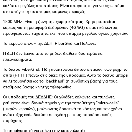
καλύπτει μεγάλες αποστάσεις. Είναι απαραίτητη για να έχεις σήμα
στο υπόγειο ή σε απομακρυσμένες περιοχές.
1800 MHz: Είναι η ζώνη της χωρητικότητας. Χρησιμοποιείται
κυρίως για τη μεταφορά δεδομένων (4G/5G) σε αστικά κέντρα,
προσφέροντας ταχύτητα εκεί που υπάρχει μεγάλος όγκος χρηστών.
Το «κρυφό όπλο» της ΔΕΗ: FiberGrid και Πυλώνες
Η ΔΕΗ δεν ξεκινά από το μηδέν. Διαθέτει δύο τεράστια
πλεονεκτήματα:
Το δίκτυο FiberGrid: Ήδη αναπτύσσει δίκτυο οπτικών ινών μέχρι το
σπίτι (FTTH) πάνω στις δικές της υποδομές. Αυτό το δίκτυο μπορεί
να λειτουργήσει ως το "backhaul" (η συνδετική βάση) για τους
σταθμούς βάσης κινητής τηλεφωνίας.
Οι υποδομές του ΔΕΔΔΗΕ: Οι χιλιάδες κολώνες και πυλώνες
ρεύματος είναι ιδανικά σημεία για την τοποθέτηση "micro-cells"
(μικρών κεραιών), μειώνοντας δραστικά το κόστος και τον χρόνο
ανάπτυξης ενός δικτύου σε σχέση με τους παραδοσιακούς
παρόχους.
Τι σημαίνει αυτό για εσένα (τον καταναλωτή);