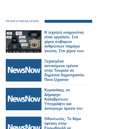
ΠΡΟΗΓΟΥΜΕΝΑ ΑΡΘΡΑ
Η τεχνητή νοημοσύνη
είναι εργαλείο. Στα
χέρια σοβαρών
ανθρώπων παράγει
γνώση. Στα χέρια των
ασόβαρων, παράγει
απλώς γυαλισμένη
Ξεχασμένα
ανοησία.
αντικείμενα τρένου
στην Τουρκία σε
δημόσια δημοπρασία-
Ποια ξέχασαν
περισσότερο οι
επιβάτες.
Κυρανάκης σε
Δήμαρχο
Καλαβρύτων:
Υπογράψτε και
ανοίγουμε άμεσα τον
Οδοντωτό – Επιστολή
στο ΤΕΕ που
Οδοντωτός: Το θέμα
καθυστερεί τη μελέτη.
έφτασε στην
Ευρωβουλή με