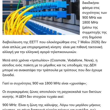
διεκδικήσει
φάσμα στις
συχνότητες των
900 MHz και
1800 MHz
(μέσω της
συμμετοχής της
στη δημόσια
διαβούλευση της ΕΕΤΤ που ολοκληρώθηκε στις 7 Μαΐου 2026) δεν
είναι απλώς μια επιχειρηματική κίνηση· είναι μια πιθανή τεκτονική
αλλαγή για την ελληνική αγορά τηλεπικοινωνιών.
Μετά από χρόνια «τριπωλίου» (Cosmote, Vodafone, Nova), η
είσοδος ενός παίκτη με το μέγεθος και τις υποδομές της ΔΕΗ
μπορεί να ανακατέψει την τράπουλα με τρόπους που δεν έχουμε
ξαναδεί.
Γιατί οι συχνότητες 900 και 1800 MHz είναι «χρυσάφι»;
Οι συγκεκριμένες ζώνες αποτελούν τη ραχοκοκαλιά των δικτύων
κινητής. Η ΔΕΗ δεν στοχεύει τυχαία εκεί:
900 MHz: Είναι η ζώνη της κάλυψης. Λόγω του μεγάλου μήκους
κύματος, το σήμα διαπερνά εύκολα τοίχους και εμπόδια, ενώ