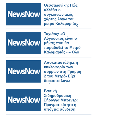
Θεσσαλονίκη: Πώς
αλλάζει ο
συγκοινωνιακός
χάρτης λόγω του
μετρό Καλαμαριάς,
ποιες λεωφορειακές
γραμμές
Ταχιάος: «Ο
καταργούνται, ποιες
Αύγουστος είναι ο
νέες θα
μήνας που θα
λειτουργήσουν, ποιες
παραδοθεί το Μετρό
αλλάζουν.
Καλαμαριάς» – Όλο
το σχέδιο για τις
επεκτάσεις στη
Αποκαταστάθηκε η
δυτική Θεσσαλονίκη.
κυκλοφορία των
συρμών στη Γραμμή
2 του Μετρό- Είχε
διακοπεί λόγω
ατόμου στη σήραγγα.
Βασική
Σιδηροδρομική
Σήραγγα Μπρένερ:
Πραγματικότητα η
υπόγεια σύνδεση
Ιταλίας–Αυστρίας.