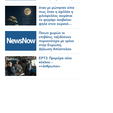
Σιδηροδρομικός
Χώρος.
όταν με ρώτησαν είπα
πως όταν η αχιλλέα η
χιλιόφυλλος κοιμάται
το φεγγάρι ανεβαίνει
ψηλά στον ουρανό…
Ποιων χωρών οι
επιβάτες ταξιδεύουν
περισσότερο με τρένο
στην Ευρώπη.
Δήλωση Απόστολου
Τζιτζικώστα.
ΕΡΤ3: Πρεμιέρα νέου
κύκλου –
«+άνθρωποι»