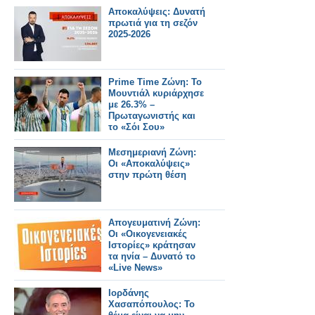
Αποκαλύψεις: Δυνατή
πρωτιά για τη σεζόν
2025-2026
Prime Time Ζώνη: Το
Μουντιάλ κυριάρχησε
με 26.3% –
Πρωταγωνιστής και
το «Σόι Σου»
Μεσημεριανή Ζώνη:
Οι «Αποκαλύψεις»
στην πρώτη θέση
Απογευματινή Ζώνη:
Οι «Οικογενειακές
Ιστορίες» κράτησαν
τα ηνία – Δυνατό το
«Live News»
Ιορδάνης
Χασαπόπουλος: Το