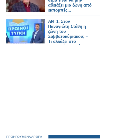
θέμα είναι να μην
αδειάζει μια ζώνη από
εκπομπές...
ANT1: Στον
Παναγιώτη Στάθη η
ζώνη του
Σαββατοκύριακου; –
Τι αλλάζει στο
“Καλημέρα Ελλάδα”;
ΠΡΟΗΓΟΥΜΕΝΑ ΑΡΘΡΑ