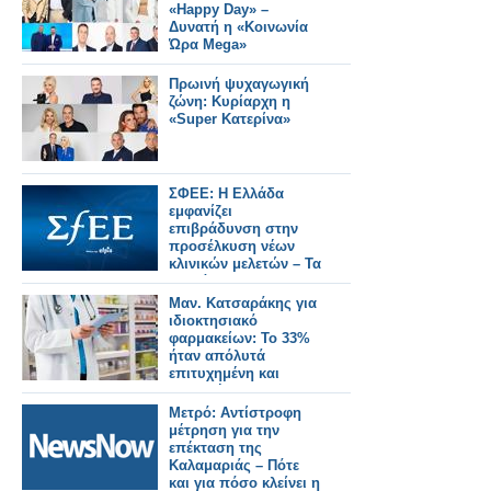
«Happy Day» –
Δυνατή η «Κοινωνία
Ώρα Mega»
Πρωινή ψυχαγωγική
ζώνη: Κυρίαρχη η
«Super Κατερίνα»
ΣΦΕΕ: Η Ελλάδα
εμφανίζει
επιβράδυνση στην
προσέλκυση νέων
κλινικών μελετών – Τα
«αγκάθια» και οι
«χαμένοι»
Μαν. Κατσαράκης για
ιδιοκτησιακό
φαρμακείων: Το 33%
ήταν απόλυτά
επιτυχημένη και
κομβική
μεταρρύθμιση
Μετρό: Αντίστροφη
μέτρηση για την
επέκταση της
Καλαμαριάς – Πότε
και για πόσο κλείνει η