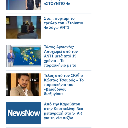
«ΣΤΟΥΝΤΙΟ 4»
Στο... συρτάρι το
τρέιλερ του «Στούντιο
4» λόγω ΑΝΤ1
Τάσος Αρνιακός:
Αποχωρεί από τον
ΑΝΤ1 μετά από 19
χρόνια – Το
παρασκήνιο με το
πάρτι που δεν πήγε
ποτέ
Τέλος από τον ΣΚΑΪ ο
Κώστας Τσουρός – Το
παρασκήνιο του
«βελούδινου
διαζυγίου»
Από την Καραβάτου
στην Κουτσελίνη: Νέα
μεταγραφή στο STAR
για τη νέα σεζόν