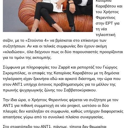
Κατερίνα
Καραβάτου και
του Χρήστος
Φερεντίνος
στην ΕΡΤ για
τη νέα
τηλεοπτική
σεζόν, με το «Στούντιο 4» να βρίσκεται στο επίκεντρο των
συζητήσεων. Αν και οι τελικές συμφωνίες δεν έχουν ακόμη
«κλειδώσει», όλα δείχνουν πως οι δύο παρουσιαστές προορίζονται
για το τιμόνι της εκπομπής.
Σύμφωνα με πληροφορίες του Zappit και ρεπορτάζ του Γιώργος
Σκρομπόλας, οι επαφές της Κατερίνας Καραβάτου με τη δημόσια
τηλεόραση είχαν ξεκινήσει εδώ και αρκετό διάστημα, την ώρα που
στον ΑΝΤ1 υπήρχε έντονος προβληματισμός για το μέλλον της
πρωινής ψυχαγωγικής ζώνης του Σαββατοκύριακου.
Την ίδια ώρα, ο Χρήστος Φερεντίνος φέρεται να συζήτησε με τον
ΑΝΤ1 για πιθανή συμμετοχή σε νέο project, ωστόσο οι δύο
πλευρές δεν κατέληξαν σε συμφωνία, καθώς υπήρχαν διαφορετικές
απαιτήσεις γύρω από το συνολικό πλαίσιο συνεργασίας.
Στο στρατόπεδο του ΑΝΤ1, πάντως, τίποτα δεν θεωρείται