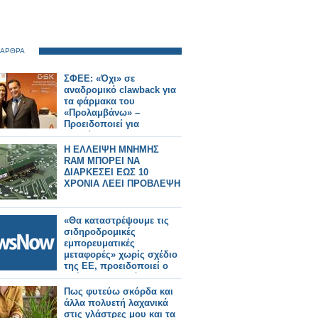
 ΑΡΘΡΑ
ΣΦΕΕ: «Όχι» σε
αναδρομικό clawback για
τα φάρμακα του
«Προλαμβάνω» –
Προειδοποιεί για
«επικίνδυνο
προηγούμενο»
Η ΕΛΛΕΙΨΗ ΜΝΗΜΗΣ
RAM ΜΠΟΡΕΙ ΝΑ
ΔΙΑΡΚΕΣΕΙ ΕΩΣ 10
ΧΡΟΝΙΑ ΛΕΕΙ ΠΡΟΒΛΕΨΗ
«Θα καταστρέψουμε τις
σιδηροδρομικές
εμπορευματικές
μεταφορές» χωρίς σχέδιο
της ΕΕ, προειδοποιεί ο
Τσέχος υπουργός
Μεταφορών.
Πως φυτεύω σκόρδα και
άλλα πολυετή λαχανικά
στις γλάστρες μου και τα