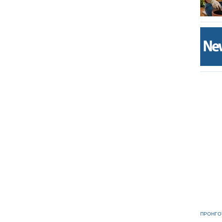
ές στους
σκονταν
πό τις
ΠΡΟΗΓΟ