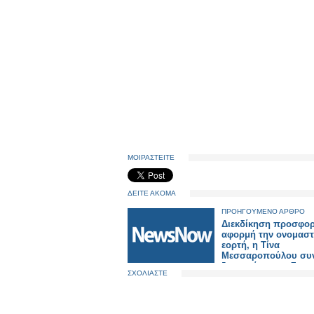
ΜΟΙΡΑΣΤΕΙΤΕ
ΔΕΙΤΕ ΑΚΟΜΑ
ΠΡΟΗΓΟΥΜΕΝΟ ΑΡΘΡΟ
Διεκδίκηση προσφο
αφορμή την ονομαστ
εορτή, η Τίνα
Μεσσαροπούλου συν
ζωντανά με την Σταμ
ΣΧΟΛΙΑΣΤΕ
Τσιμτσιλή και την τη
της παρέα το πρωιν
Πέμπτης στο Happy 
Alpha. Κι αυτό, μιας 