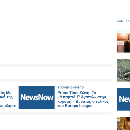
ΣΧΕΤΙΚΑ
ΕΠΟΜΕΝΟ ΑΡΘΡΟ
ράς Με
Prime Time Ζώνη: Το
ική της
«Μπαμπά Σ’ Αγαπώ» στην
κορυφή – Δυνατός ο τελικός
ομίλησε
του Europa League
ατίνα
λεοπτική
ό της
Day του
και