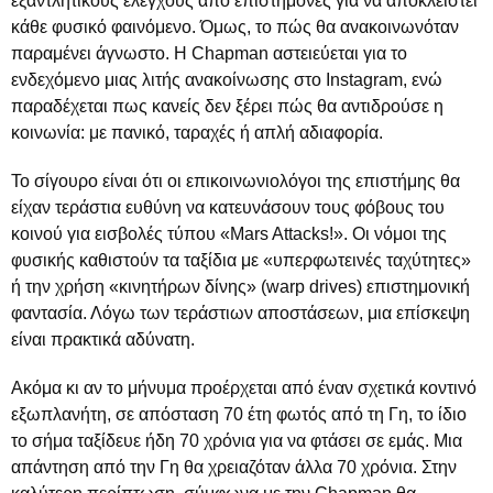
εξαντλητικούς ελέγχους από επιστήμονες για να αποκλειστεί
κάθε φυσικό φαινόμενο. Όμως, το πώς θα ανακοινωνόταν
παραμένει άγνωστο. Η Chapman αστειεύεται για το
ενδεχόμενο μιας λιτής ανακοίνωσης στο Instagram, ενώ
παραδέχεται πως κανείς δεν ξέρει πώς θα αντιδρούσε η
κοινωνία: με πανικό, ταραχές ή απλή αδιαφορία.
Το σίγουρο είναι ότι οι επικοινωνιολόγοι της επιστήμης θα
είχαν τεράστια ευθύνη να κατευνάσουν τους φόβους του
κοινού για εισβολές τύπου «Mars Attacks!». Οι νόμοι της
φυσικής καθιστούν τα ταξίδια με «υπερφωτεινές ταχύτητες»
ή την χρήση «κινητήρων δίνης» (warp drives) επιστημονική
φαντασία. Λόγω των τεράστιων αποστάσεων, μια επίσκεψη
είναι πρακτικά αδύνατη.
Ακόμα κι αν το μήνυμα προέρχεται από έναν σχετικά κοντινό
εξωπλανήτη, σε απόσταση 70 έτη φωτός από τη Γη, το ίδιο
το σήμα ταξίδευε ήδη 70 χρόνια για να φτάσει σε εμάς. Μια
απάντηση από την Γη θα χρειαζόταν άλλα 70 χρόνια. Στην