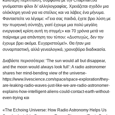
καλύτερη περίπτωση, σύμφωνα με την Chapman,θα
γινόμασταν φίλοι δι’ αλληλογραφίας. Χρειάζεται σχεδόν μια
ολόκληρη γενιά για να στείλεις και να λάβεις ένα μήνυμα.
Φανταστείτε να λέγαμε: «Γεια σας παιδιά, έχετε βρει λύση με
την πυρηνική σύντηξη, γιατί έχουμε μια πολύ μεγάλη
ενεργειακή κρίση αυτή τη στιγμή;» και 70 χρόνια μετά να
παίρναμε μια απάντηση του τύπου: «Δυστυχώς, δεν την
έχουμε βρει ακόμα. Ευχαριστούμε!». Θα ήταν μια
συναρπαστική, αλλά γενεαλογικά, χρονοβόρα διαδικασία.
Διαβάστε περισσότερα: ‘The sun would all but disappear,
and the moon would always look full’: A radio astronomer
shares her mind-bending view of the universe-
https://www.livescience.com/space/space-exploration/they-
are-leaking-radio-waves-just-like-we-are-radio-astronomer-
explains-how-intelligent-aliens-could-contact-earth-without-
even-trying και
«The Echoing Universe: How Radio Astronomy Helps Us