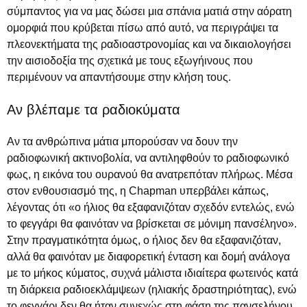
σύμπαντος για να μας δώσει μια σπάνια ματιά στην αόρατη
ομορφιά που κρύβεται πίσω από αυτό, να περιγράψει τα
πλεονεκτήματα της ραδιοαστρονομίας και να δικαιολογήσει
την αισιοδοξία της σχετικά με τους εξωγήινους που
περιμένουν να απαντήσουμε στην κλήση τους.
Αν βλέπαμε τα ραδιοκύματα
Αν τα ανθρώπινα μάτια μπορούσαν να δουν την
ραδιοφωνική ακτινοβολία, να αντιληφθούν το ραδιοφωνικό
φως, η εικόνα του ουρανού θα ανατρεπόταν πλήρως. Μέσα
στον ενθουσιασμό της, η Chapman υπερβάλει κάπως,
λέγοντας ότι «ο ήλιος θα εξαφανιζόταν σχεδόν εντελώς, ενώ
το φεγγάρι θα φαινόταν να βρίσκεται σε μόνιμη πανσέληνο».
Στην πραγματικότητα όμως, ο ήλιος δεν θα εξαφανιζόταν,
αλλά θα φαινόταν με διαφορετική ένταση και δομή ανάλογα
με το μήκος κύματος, συχνά μάλιστα ιδιαίτερα φωτεινός κατά
τη διάρκεια ραδιοεκλάμψεων (ηλιακής δραστηριότητας), ενώ
το φεγγάρι δεν θα ήταν συνεχώς στη φάση της πανσελήνου,