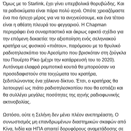
Όμως με το Starlink, έχει γίνει υπερβολικά θορυβώδης. Και
τα ραδιοκύματα είναι πάρα πολύ αχνά. Οπότε χρειαζόμαστε
ένα πιο ήσυχο μέρος για να τα ανιχνεύσουμε, και ένα τέτοιο
είναι η αθέατη πλευρά του φεγγαριού. Η Chapman
περιγράφει ένα συναρπαστικό και άκρως εφικτό σχέδιο για
την επόμενη δεκαετία: την αξιοποίηση ενός σεληνιακού
κρατήρα ως φυσικού «πιάτου», παρόμοιου με το θρυλικό
ραδιοτηλεσκόπιο του Αρεσίμπο που βρισκόταν στη ζούγκλα
του Πουέρτο Ρίκο (μέχρι την κατάρρευσή του το 2020).
Αυτόνομα ελαφρά ρομποτικά κουτιά θα μπορούσαν να
προσεδαφιστούν στα τοιχώματα του κρατήρα,
ξεδιπλώνοντας ένα χάλκινο δίκτυο. Έτσι, ο κρατήρας θα
λειτουργεί ως πιάτο ραδιοτηλεσκοπίου που θα εστιάζει και
θα συλλέγει μεγάλες ποσότητες της αχνής ραδιοφωνικής
ακτινοβολίας.
Ωστόσο, ούτε η Σελήνη δεν μένει πλέον ανεπηρέαστη. Ο
συνωστισμός μη επανδρωμένων διαστημικών σκαφών από
Κίνα, Ινδία και ΗΠΑ απαιτεί δορυφόρους αναμετάδοσης σε