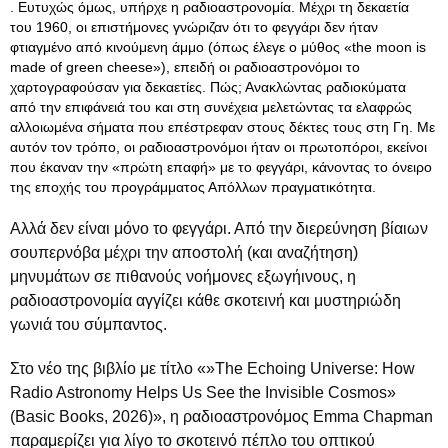
. Ευτυχώς όμως, υπήρχε η ραδιοαστρονομία. Μέχρι τη δεκαετία
του 1960, οι επιστήμονες γνώριζαν ότι το φεγγάρι δεν ήταν
φτιαγμένο από κινούμενη άμμο (όπως έλεγε ο μύθος «the moon is
made of green cheese»), επειδή οι ραδιοαστρονόμοι το
χαρτογραφούσαν για δεκαετίες. Πώς; Ανακλώντας ραδιοκύματα
από την επιφάνειά του και στη συνέχεια μελετώντας τα ελαφρώς
αλλοιωμένα σήματα που επέστρεφαν στους δέκτες τους στη Γη. Με
αυτόν τον τρόπο, οι ραδιοαστρονόμοι ήταν οι πρωτοπόροι, εκείνοι
που έκαναν την «πρώτη επαφή» με το φεγγάρι, κάνοντας το όνειρο
της εποχής του προγράμματος Απόλλων πραγματικότητα.
Αλλά δεν είναι μόνο το φεγγάρι. Από την διερεύνηση βίαιων
σουπερνόβα μέχρι την αποστολή (και αναζήτηση)
μηνυμάτων σε πιθανούς νοήμονες εξωγήινους, η
ραδιοαστρονομία αγγίζει κάθε σκοτεινή και μυστηριώδη
γωνιά του σύμπαντος.
Στο νέο της βιβλίο με τίτλο «»The Echoing Universe: How
Radio Astronomy Helps Us See the Invisible Cosmos»
(Basic Books, 2026)», η ραδιοαστρονόμος Emma Chapman
παραμερίζει για λίγο το σκοτεινό πέπλο του οπτικού