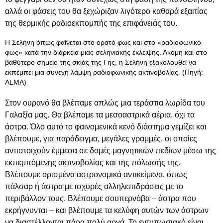
αλλά οι φάσεις του θα ξεχώριζαν λιγότερο καθαρά εξαιτίας
της θερμικής ραδιοεκπομπής της επιφάνειάς του.
Η Σελήνη όπως φαίνεται στο ορατό φως και στο «ραδιοφωνικό
φως» κατά την διάρκεια μιας σεληνιακής έκλειψης. Ακόμη και στο
βαθύτερο σημείο της σκιάς της Γης, η Σελήνη εξακολουθεί να
εκπέμπει μια συνεχή λάμψη ραδιοφωνικής ακτινοβολίας. (Πηγή:
ALMA)
Στον ουρανό θα βλέπαμε απλώς μια τεράστια λωρίδα του
Γαλαξία μας. Θα βλέπαμε τα μεσοαστρικά αέρια, όχι τα
άστρα. Όλο αυτό το φαινομενικά κενό διάστημα γεμίζει και
βλέπουμε, για παράδειγμα, μεγάλες γραμμές, οι οποίες
αντιστοιχούν έμμεσα σε δομές μαγνητικών πεδίων μέσω της
εκπεμπόμενης ακτινοβολίας και της πόλωσής της.
Βλέπουμε ορισμένα αστρονομικά αντικείμενα, όπως
πάλσαρ ή άστρα με ισχυρές αλληλεπιδράσεις με το
περιβάλλον τους. Βλέπουμε σουπερνόβα – άστρα που
εκρήγνυνται – και βλέπουμε τα κελύφη αυτών των άστρων
να διαστέλλονται πάρα πολύ αργά. Το εντυπωσιακό είναι