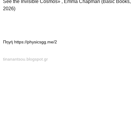
See the Invisible Cosmos» , Emma Chapman (Basic Books,
2026)
Πηγή https://physicsgg.me/2
tinanantsou.blogspot.gr