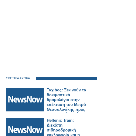
ΣΧΕΤΙΚΑ ΑΡΘΡΑ
Ταχιάος: Ξεκινούν τα
δοκιμαστικά
δρομολόγια στην
επέκταση του Μετρό
Θεσσαλονίκης προς
Καλαμαριά – Στόχος η
λειτουργία έως το
Hellenic Train:
τέλος του μήνα.
Διεκόπη
σιδηροδρομική
κυκλοφορία και η