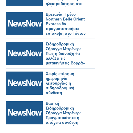
ηλεκτροδότηση στο
τμήμα Οινόη –
Χαλκίδα, εξαιτίας
Βρετανία: Τρένο
πυρκαγιάς.
Northern Belle Orient
Express θα
πραγματοποιήσει
επίσκεψη στο Τόντον
της Κορνουάλης.
Σιδηροδρομική
Σήραγγα Μπρένερ:
Πώς η διάνοιξη θα
αλλάξει τις
μετακινήσεις Βορρά–
Νότου.
Χωρίς επίσημη
ημερομηνία
λειτουργίας η
σιδηροδρομική
σύνδεση
Βουδαπέστης–
Βελιγραδίου.
Βασική
Σιδηροδρομική
Σήραγγα Μπρένερ:
Πραγματικότητα η
υπόγεια σύνδεση
Ιταλίας–Αυστρίας.