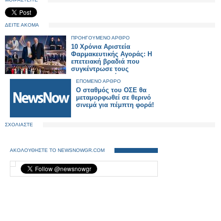
ΔΕΙΤΕ ΑΚΟΜΑ
ΠΡΟΗΓΟΥΜΕΝΟ ΑΡΘΡΟ
10 Χρόνια Αριστεία
Φαρμακευτικής Αγοράς: Η
επετειακή βραδιά που
συγκέντρωσε τους
πρωταγωνιστές του
ΕΠΟΜΕΝΟ ΑΡΘΡΟ
ελληνικού φαρμακείου
Ο σταθμός του ΟΣΕ θα
μεταμορφωθεί σε θερινό
σινεμά για πέμπτη φορά!
ΣΧΟΛΙΑΣΤΕ
ΑΚΟΛΟΥΘΗΣΤΕ ΤΟ NEWSNOWGR.COM