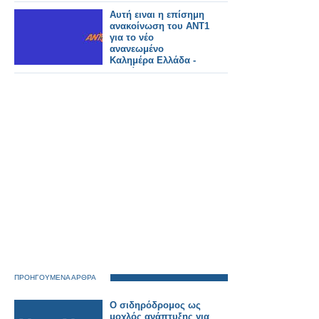
που κατήγγειλε για
απαράδεκτο τρόπο
Αυτή ειναι η επίσημη
διάθεσης
ανακοίνωση του ΑΝΤ1
σκευάσματός της
για το νέο
ανανεωμένο
Καλημέρα Ελλάδα -
Αυτοί θα το
παρουσιάζουν
ΠΡΟΗΓΟΥΜΕΝΑ ΑΡΘΡΑ
Ο σιδηρόδρομος ως
μοχλός ανάπτυξης για