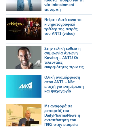
Κώστα Τσουρό για τη
νέα infotainment
εκπομπή
Ντέρτι: Αυτό ειναι το
κινηματογραφικό
τρέιλερ της σειράς
του ΑΝΤ1 (video)
Στην τελική ευθεία η
συμφωνία Αντώνη
Κανάκη – ΑΝΤ1! Οι
τελευταίες
εκκρεμότητες πριν τις
υπογραφές...
Ολική αναμόρφωση
στον ΑΝΤ1 – Νέα
εποχή για ενημέρωση
και ψυχαγωγία
Με αναφορά σε
ρεπορτάζ του
DailyPharmaNews η
ανταπάντηση του
ΠΦΣ στην εταιρεία