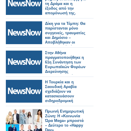
τη Δράμα και η
έξοδος από την
απομόνωσή της.
Δίκη για τα Τέμπη: Θα
παρίστανται μόνο
συγγενείς, τραυματίες
και Δημόσιο –
Αποβλήθηκαν οι
Δικηγορικοί Σύλλογοι
και το σωματείο των
Στην Αθήνα
μηχανοδηγών.
πραγματοποιήθηκε η
61η Συνάντηση των
Ευρωπαϊκών Φορέων
Διερεύνησης
Σιδηροδρομικών
Ατυχημάτων»
Η Τουρκία και η
Σαουδική Αραβία
σχεδιάζουν να
κατασκευάσουν
σιδηροδρομική
γραμμή προς την
Ευρώπη μέσω
Πρωινή Ενημερωτική
Ιορδανίας και Συρίας.
Ζώνη: Η «Κοινωνία
Ώρα Mega» μπροστά
– Δεύτερο το «Happy
Day»