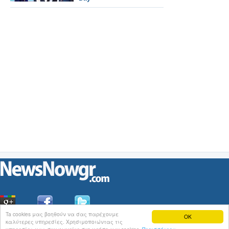
Ta cookies μας βοηθούν να σας παρέχουμε
OK
καλύτερες υπηρεσίες. Χρησιμοποιώντας τις
Οι
Ειδήσεις
του NewsNowgr.com στο
iNews