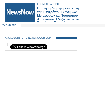
ΕΠΟΜΕΝΟ ΑΡΘΡΟ
Επίσημη διήμερη επίσκεψη
του Επιτρόπου Βιώσιμων
Μεταφορών και Τουρισμού
Απόστολου Τζιτζικώστα στο
Βερολίνο - Εγκαινίασε τη
ΣΧΟΛΙΑΣΤΕ
σιδηροδρομική σύνδεση
Πράγας – Βερολίνου -
Κοπεγχάγης.
ΑΚΟΛΟΥΘΗΣΤΕ ΤΟ NEWSNOWGR.COM