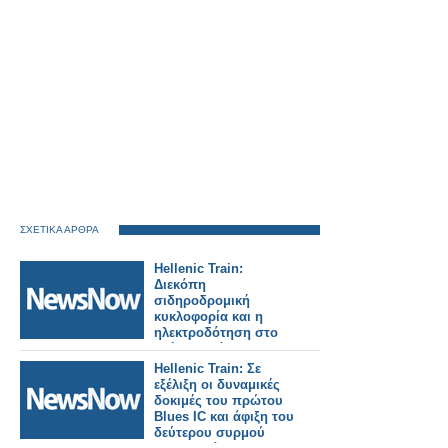
ΣΧΕΤΙΚΑ ΑΡΘΡΑ
Hellenic Train:
Διεκόπη
σιδηροδρομική
κυκλοφορία και η
ηλεκτροδότηση στο
τμήμα Οινόη –
Χαλκίδα, εξαιτίας
Hellenic Train: Σε
πυρκαγιάς.
εξέλιξη οι δυναμικές
δοκιμές του πρώτου
Blues IC και άφιξη του
δεύτερου συρμού