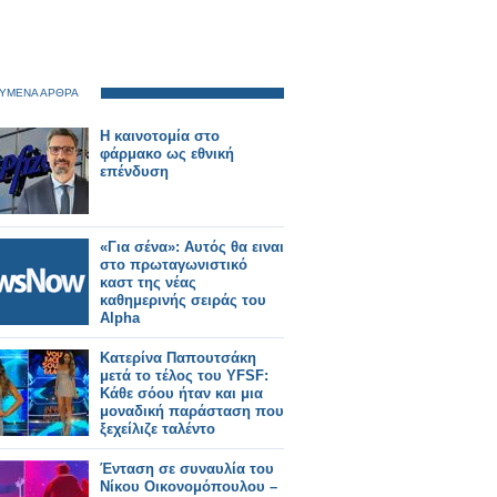
ΥΜΕΝΑ ΑΡΘΡΑ
Η καινοτομία στο
φάρμακο ως εθνική
επένδυση
«Για σένα»: Αυτός θα ειναι
στο πρωταγωνιστικό
καστ της νέας
καθημερινής σειράς του
Alpha
Κατερίνα Παπουτσάκη
μετά το τέλος του YFSF:
Κάθε σόου ήταν και μια
μοναδική παράσταση που
ξεχείλιζε ταλέντο
Ένταση σε συναυλία του
Νίκου Οικονομόπουλου –