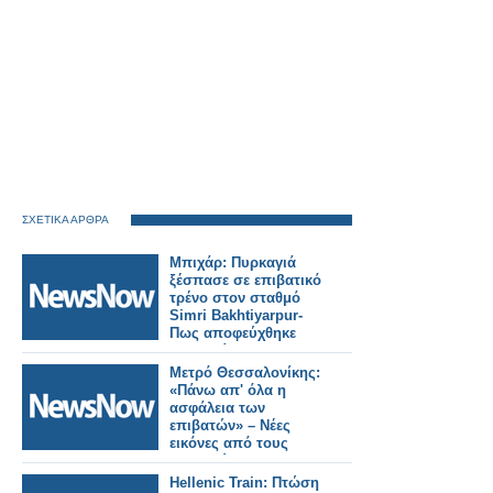
ΣΧΕΤΙΚΑ ΑΡΘΡΑ
Μπιχάρ: Πυρκαγιά
ξέσπασε σε επιβατικό
τρένο στον σταθμό
Simri Bakhtiyarpur-
Πως αποφεύχθηκε
τραγωδία.
Μετρό Θεσσαλονίκης:
«Πάνω απ' όλα η
ασφάλεια των
επιβατών» – Νέες
εικόνες από τους
σταθμούς της
Καλαμαριάς.
Hellenic Train: Πτώση