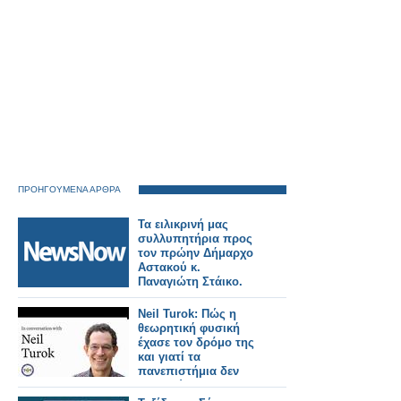
ΠΡΟΗΓΟΥΜΕΝΑ ΑΡΘΡΑ
Τα ειλικρινή μας
συλλυπητήρια προς
τον πρώην Δήμαρχο
Αστακού κ.
Παναγιώτη Στάικο.
Neil Turok: Πώς η
θεωρητική φυσική
έχασε τον δρόμο της
και γιατί τα
πανεπιστήμια δεν
ενθαρρύνουν την
πρωτοτυπία