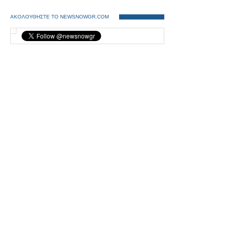
ΑΚΟΛΟΥΘΗΣΤΕ ΤΟ NEWSNOWGR.COM