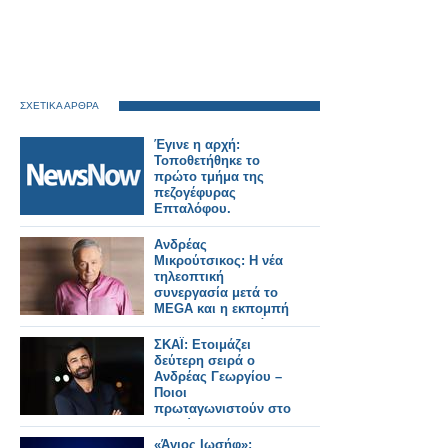
ΣΧΕΤΙΚΑ ΑΡΘΡΑ
Έγινε η αρχή:
Τοποθετήθηκε το
πρώτο τμήμα της
πεζογέφυρας
Επταλόφου.
Ανδρέας
Μικρούτσικος: Η νέα
τηλεοπτική
συνεργασία μετά το
MEGA και η εκπομπή
που θα παρουσιάσει
ΣΚΑΪ: Ετοιμάζει
δεύτερη σειρά ο
Ανδρέας Γεωργίου –
Ποιοι
πρωταγωνιστούν στο
«Αντώνιος και
Κλεοπάτρα»
«Άγιος Ιωσήφ»: