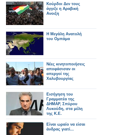
Κούρδοι Δεν τους
άγγιξε η Αραβική
Ανοιξη
Η Μεγάλη Ανατολή
του Ομπάμα
Νέες κινητοποιήσεις
αποφάσισαν οι
απεργοί της
Χαλυβουργίας
Εισήγηση του
Γραμματέα της
ΔΗΜΑΡ, Σπύρου
Λυκούδη, στα μέλη
της Κ.Ε.
Eίναι ωραίο να είσαι
άνδρας γιατί...