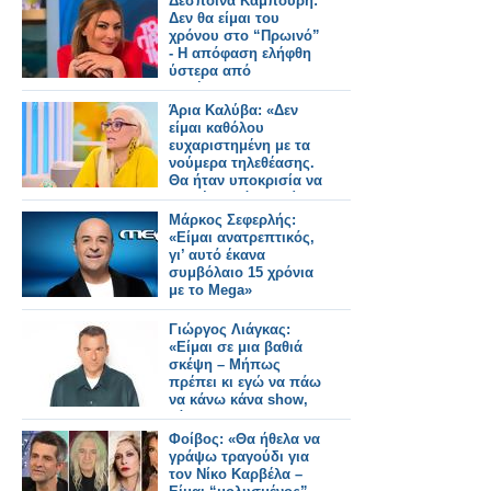
Δέσποινα Καμπούρη:
Δεν θα είμαι του
χρόνου στο “Πρωινό”
- Η απόφαση ελήφθη
ύστερα από
συζήτηση με το
κανάλι
Άρια Καλύβα: «Δεν
είμαι καθόλου
ευχαριστημένη με τα
νούμερα τηλεθέασης.
Θα ήταν υποκρισία να
σου έλεγα ότι ανοίγω
σαμπάνιες»
Μάρκος Σεφερλής:
«Είμαι ανατρεπτικός,
γι’ αυτό έκανα
συμβόλαιο 15 χρόνια
με το Mega»
Γιώργος Λιάγκας:
«Είμαι σε μια βαθιά
σκέψη – Mήπως
πρέπει κι εγώ να πάω
να κάνω κάνα show,
κάποιες late night…»
Φοίβος: «Θα ήθελα να
γράψω τραγούδι για
τον Νίκο Καρβέλα –