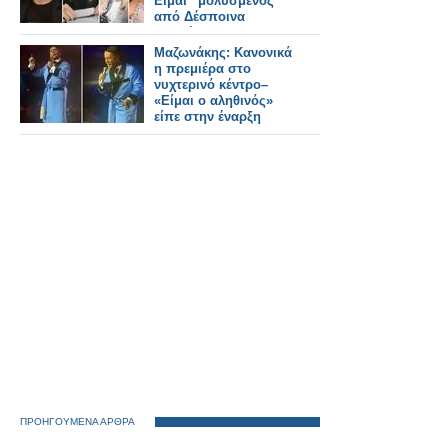
Είμαι “μολυσμένος”
από Δέσποινα
Βανδή»
Μαζωνάκης: Κανονικά
η πρεμιέρα στο
νυχτερινό κέντρο–
«Είμαι ο αληθινός»
είπε στην έναρξη
ΠΡΟΗΓΟΥΜΕΝΑ ΑΡΘΡΑ