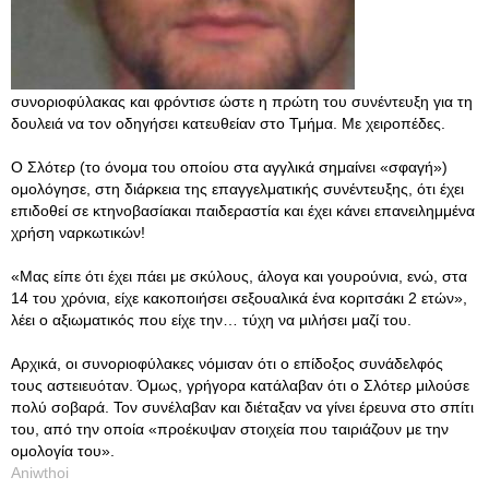
συνοριοφύλακας και φρόντισε ώστε η πρώτη του συνέντευξη για τη
δουλειά να τον οδηγήσει κατευθείαν στο Τμήμα. Με χειροπέδες.
Ο Σλότερ (το όνομα του οποίου στα αγγλικά σημαίνει «σφαγή»)
ομολόγησε, στη διάρκεια της επαγγελματικής συνέντευξης, ότι έχει
επιδοθεί σε κτηνοβασίακαι παιδεραστία και έχει κάνει επανειλημμένα
χρήση ναρκωτικών!
«Μας είπε ότι έχει πάει με σκύλους, άλογα και γουρούνια, ενώ, στα
14 του χρόνια, είχε κακοποιήσει σεξουαλικά ένα κοριτσάκι 2 ετών»,
λέει ο αξιωματικός που είχε την… τύχη να μιλήσει μαζί του.
Αρχικά, οι συνοριοφύλακες νόμισαν ότι ο επίδοξος συνάδελφός
τους αστειευόταν. Όμως, γρήγορα κατάλαβαν ότι ο Σλότερ μιλούσε
πολύ σοβαρά. Τον συνέλαβαν και διέταξαν να γίνει έρευνα στο σπίτι
του, από την οποία «προέκυψαν στοιχεία που ταιριάζουν με την
ομολογία του».
Aniwthoi