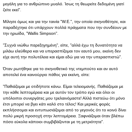
μεγάλη για το ανθρώπινο μυαλό. Ίσως τη θεωρείτε δεδομένη γιατί
ζείτε εκεί".
Μίλησε όμως και για την ταινία "W.E.", την οποία σκηνοθέτησε, και
παραδέχτηκε ότι υπάρχουν πολλά πράγματα που την συνδέουν με
την ηρωίδα, "Wallis Simpson".
"Συχνά νιώθω παρεξηγημένη", είπε, "αλλά έχω τη δυνατότητα να
μιλάω ελεύθερα και να υπερασπίζομαι τον εαυτό μου, εκείνη δεν
είχε αυτή την πολυτέλεια και είμαι εδώ για να την υπερασπιστώ".
Όταν ρωτήθηκε για το σκηνοθετικό της ντεμπούτο και αν αυτό
αποτελεί ένα καινούργιο πάθος για εκείνη, είπε:
"Παθιάζομαι με οτιδήποτε κάνω. Είμαι τελειομανής. Παθιάζομαι με
την κάθε λεπτομέρεια και με αυτόν τον τρόπο εγώ και όλοι οι
υπόλοιποι συνεργάτες μου τρελαινόμαστε! Αλλά πιστεύω ότι μόνο
έτσι μπορεί να βγει κάτι καλό στο τέλος! Και μερικές φορές
εκπλήσσομαι και εντυπωσιάζομαι από το γεγονός ότι το κοινό δίνει
πολύ μικρή προσοχή στην λεπτομέρεια. Ξαφνιάζομαι όταν βλέπω
πόσο εύκολα κάποιοι συμβιβάζονται με τη μετριότητα".