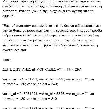
Με αφορμή την ιστορία αγάπης που εκτυλίσσεται στην ταινία και
αγγίζει τα όρια της εμμονής, ο Θοδωρής Κουτσογιαννόπουλος τη
ρώτησε τι, κατά τη γνώμη της, διαχωρίζει την αγάπη από την
εμμονή.
"Εμμονή είναι όταν περιμένεις κάτι, όταν θες να πάρεις κάτι, έχεις
την επιθυμία να ρουφήξεις όλη την ενέργειά του. Η εμμονή κρύβει
ενέργεια που σε κάποιο σημείο πρέπει να μετατραπεί σε αγάπη.
Εάν δεν μπορείς να μετατρέψεις την εμμονή που νιώθεις για
κάποιον σε αγάπη, τότε η εμμονή θα εξαφανιστεί", απάντησε η
αγαπημένη star.
cosmo
ΔΕΙΤΕ ΖΩΝΤΑΝΕΣ ΔΗΜΟΠΡΑΣΙΕΣ ΑΥΤΗ ΤΗΝ ΩΡΑ
var rc_ai = 248251293; var rc_bi = 5448; var rc_sid = ""; var
rc_width = 120; var rc_height = 240;
var rc_ai = 248251293; var rc_bi = 5396; var rc_sid = ""; var
rc_width = 120; var rc_height = 240;
var rc_ai = 248251293; var rc_bi = 5395; var rc_sid = ""; var