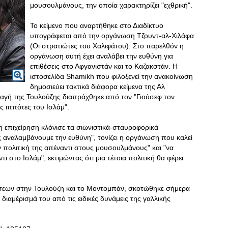
μουσουλμάνους, την οποία χαρακτηρίζει "εχθρική".
Το κείμενο που αναρτήθηκε στο Διαδίκτυο
υπογράφεται από την οργάνωση Τζουντ-αλ-Χιλάφα
(Οι στρατιώτες του Χαλιφάτου). Στο παρελθόν η
οργάνωση αυτή έχει αναλάβει την ευθύνη για
επιθέσεις στο Αφγανιστάν και το Καζακστάν. Η
ιστοσελίδα Shamikh που φιλοξενεί την ανακοίνωση
δημοσιεύει τακτικά διάφορα κείμενα της Αλ
αγή της Τουλούζης διαπράχθηκε από τον "Γιούσεφ τον
ς ιππότες του Ισλάμ".
 επιχείρηση κλόνισε τα σιωνιστικά-σταυροφορικά
είς αναλαμβάνουμε την ευθύνη", τονίζει η οργάνωση που καλεί
ν πολιτική της απέναντι στους μουσουλμάνους" και "να
ντι στο Ισλάμ", εκτιμώντας ότι μια τέτοια πολιτική θα φέρει
σεων στην Τουλούζη και το Μοντομπάν, σκοτώθηκε σήμερα
ιαμέρισμά του από τις ειδικές δυνάμεις της γαλλικής