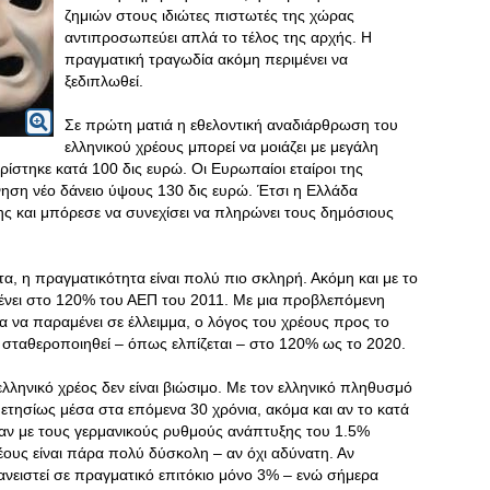
ζημιών στους ιδιώτες πιστωτές της χώρας
αντιπροσωπεύει απλά το τέλος της αρχής. Η
πραγματική τραγωδία ακόμη περιμένει να
ξεδιπλωθεί.
Σε πρώτη ματιά η εθελοντική αναδιάρθρωση του
ελληνικού χρέους μπορεί να μοιάζει με μεγάλη
ορίστηκε κατά 100 δις ευρώ. Οι Ευρωπαίοι εταίροι της
ηση νέο δάνειο ύψους 130 δις ευρώ. Έτσι η Ελλάδα
ς και μπόρεσε να συνεχίσει να πληρώνει τους δημόσιους
, η πραγματικότητα είναι πολύ πιο σκληρή. Ακόμη και με το
μένει στο 120% του ΑΕΠ του 2011. Με μια προβλεπόμενη
 να παραμένει σε έλλειμμα, ο λόγος του χρέους προς το
σταθεροποιηθεί – όπως ελπίζεται – στο 120% ως το 2020.
ελληνικό χρέος δεν είναι βιώσιμο. Με τον ελληνικό πληθυσμό
% ετησίως μέσα στα επόμενα 30 χρόνια, ακόμα και αν το κατά
αν με τους γερμανικούς ρυθμούς ανάπτυξης του 1.5%
έους είναι πάρα πολύ δύσκολη – αν όχι αδύνατη. Αν
νειστεί σε πραγματικό επιτόκιο μόνο 3% – ενώ σήμερα