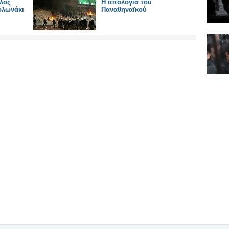
λος
Η απολογία του
Κολωνάκι
Παναθηναϊκού