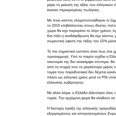
μέρει τη μείωση της αξίας των ελληνικών 
έκαναν περιορισμένες πωλήσεις.
Με ποιο κόστος ελαχιστοποιήθηκαν οι ζημι
το 2010 επιβάλλοντας στους ιδιώτες πιστωτ
χώρα θα είχε περιορίσει το λόγο χρέους π
Και πάλι η αναδιάρθρωση θα είχε κόστος γ
σωρευτική ύφεση της τάξης του 15% μέσα 
Το πιο σημαντικό ωστόσο είναι πως ένα χ
προσαρμογή. Υπό το παρόν σχέδιο η Ελλά
οικονομία της δεν ανακάμψει σύντομα, θα 
από τη στιγμή που το μεγαλύτερο μέρος τ
τομέα που παραδοσιακά δεν δέχεται κανέν
πλέον ως ελληνικό χρέος μετά το PSI υπόκε
ελληνικής κυβέρνησης;
Με άλλα λόγια, η Ελλάδα εξάντλησε όλες τι
τομέα. Την ερχόμενη φορά θα κληθούν ν
Η δεύτερη πράξη της ελληνικής τραγωδίας
εξοργισμένους και απογοητευμένους Ευρω