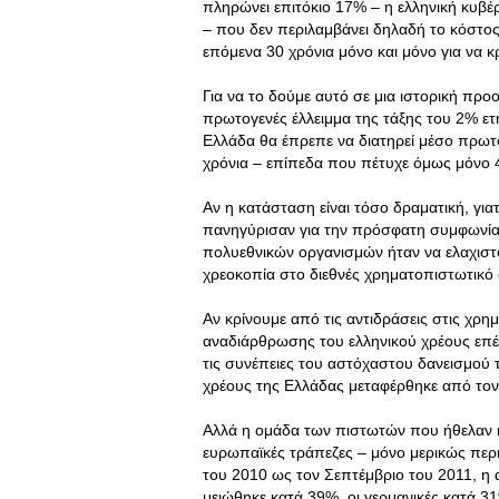
πληρώνει επιτόκιο 17% – η ελληνική κυβ
– που δεν περιλαμβάνει δηλαδή το κόστος
επόμενα 30 χρόνια μόνο και μόνο για να κ
Για να το δούμε αυτό σε μια ιστορική προο
πρωτογενές έλλειμμα της τάξης του 2% ετ
Ελλάδα θα έπρεπε να διατηρεί μέσο πρωτ
χρόνια – επίπεδα που πέτυχε όμως μόνο 4
Αν η κατάσταση είναι τόσο δραματική, για
πανηγύρισαν για την πρόσφατη συμφωνία;
πολυεθνικών οργανισμών ήταν να ελαχιστο
χρεοκοπία στο διεθνές χρηματοπιστωτικό
Αν κρίνουμε από τις αντιδράσεις στις χρ
αναδιάρθρωσης του ελληνικού χρέους επέ
τις συνέπειες του αστόχαστου δανεισμού 
χρέους της Ελλάδας μεταφέρθηκε από τον 
Αλλά η ομάδα των πιστωτών που ήθελαν 
ευρωπαϊκές τράπεζες – μόνο μερικώς περι
του 2010 ως τον Σεπτέμβριο του 2011, η α
μειώθηκε κατά 39%, οι γερμανικές κατά 31