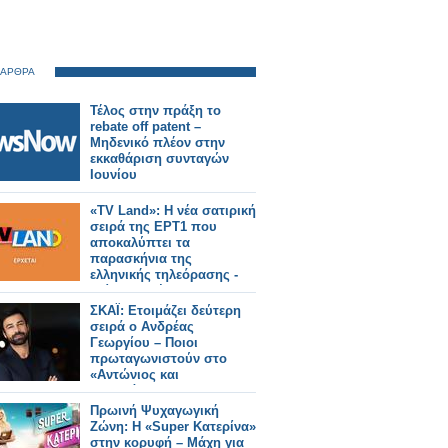
 ΑΡΘΡΑ
Τέλος στην πράξη το
rebate off patent –
Μηδενικό πλέον στην
εκκαθάριση συνταγών
Ιουνίου
«TV Land»: Η νέα σατιρική
σειρά της ΕΡΤ1 που
αποκαλύπτει τα
παρασκήνια της
ελληνικής τηλεόρασης -
Δείτε το τρέιλερ
ΣΚΑΪ: Ετοιμάζει δεύτερη
σειρά ο Ανδρέας
Γεωργίου – Ποιοι
πρωταγωνιστούν στο
«Αντώνιος και
Κλεοπάτρα»
Πρωινή Ψυχαγωγική
Ζώνη: Η «Super Κατερίνα»
στην κορυφή – Μάχη για