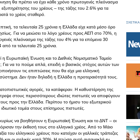
έρνηση θα πρέπει να έχει κάθε χρόνο πρωτογενές πλεόνασμα
 εξυπηρέτησης του χρέους – της τάξης του 2.6% για τα
ρατά το χρέος σταθερό.
ΣΧΕΤΙΚΑ
πτική, τα τελευταία 25 χρόνια η Ελλάδα είχε κατά μέσο όρο
ησίως. Για να μειώσει το λόγο χρέους προς ΑΕΠ στο 70%, η
ογενές πλεόνασμα της τάξης του 4% για τα επόμενα 30
 από τα τελευταία 25 χρόνια.
τί η Ευρωπαϊκή Ένωση και το Διεθνές Νομισματικό Ταμείο
 Για να το πούμε απλά, επειδή ο βασικός στόχος αυτών των
ποιήσουν τις επιπτώσεις που θα είχε μια ελληνική
 σύστημα. Δεν ήταν δηλαδή η Ελλάδα η προτεραιότητά τους.
ηματοπιστωτικές αγορές, τα κατάφεραν. Η καθυστέρηση της
τρεψε στους περισσότερους ιδιώτες πιστωτές να αποφύγουν
τους προς την Ελλάδα. Περίπου το ήμισυ του εξωτερικού
ιδιωτικό τομέα στους επίσημους πιστωτές.
κυρίως να βοηθήσουν η Ευρωπαϊκή Ένωση και το ΔΝΤ – οι
όρισαν την έκθεσή τους στο ελληνικό χρέος. Από το Μάιο
ξία του ελληνικού χρέους που κατείχαν οι γαλλικές τράπεζες
% και οι ιταλικές κατά 30%. Η πτώση αυτή αντανακλά εν