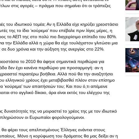
τίτλων στις αγορές – πράγμα που σημαίνει ότι οι τράπεζες
ές του ιδιωτικού τομέα; Αν η Ελλάδα είχε κηρύξει χρεοστάσιο
ές της το ίδιο ‘κούρεμα’ που επέβαλε πριν λίγες μέρες, η
ρος το ΑΕΠ της στο πολύ πιο διαχειρίσιμο επίπεδο του 80%.
ια την Ελλάδα αλλά η χώρα θα είχε τουλάχιστον γλιτώσει μια
σε δυο χρόνια και την αύξηση της ανεργίας στο 22%.
ρεοστάσιο το 2010 θα άφηνε σημαντικά περιθώρια για
δα δεν έχει κανένα περιθώριο για προσαρμογή: αν η
χρειαστεί περαιτέρω βοήθεια. Αλλά πού θα την αναζητήσει
ου ελληνικού χρέους έχει μεταβιβασθεί πλέον στον επίσημο
α ‘κούρεμα’ των απαιτήσεών του; Και που ό,τι απέμεινε
ιται στο αγγλικό δίκαιο, άρα είναι εκτός του ελέγχου της
ς δυνατότητές της να μοιραστεί το χρέος της με τον ιδιωτικό
α πληρώσουν οι Ευρωπαίοι φορολογούμενοι.
 θα φέρει τους απελπισμένους Έλληνες ενάντια στους
παίους. Μόνο η κορύφωση του δράματος θα μας δείξει αν η