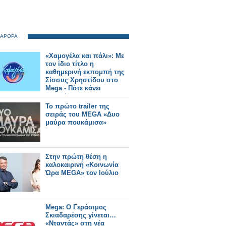
 ΑΡΘΡΑ
«Χαμογέλα και πάλι»: Με
τον ίδιο τίτλο η
καθημερινή εκπομπή της
Σίσσυς Χρηστίδου στο
Mega - Πότε κάνει
πρεμιέρα;
Το πρώτο trailer της
σειράς του MEGA «Δυο
μαύρα πουκάμισα»
Στην πρώτη θέση η
καλοκαιρινή «Κοινωνία
Ώρα MEGA» τον Ιούλιο
Mega: Ο Γεράσιμος
Σκιαδαρέσης γίνεται…
«Νταντάς» στη νέα