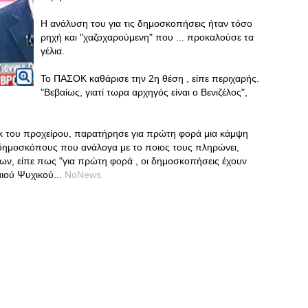
Η ανάλυση του για τις δημοσκοπήσεις ήταν τόσο
ρηχή και "χαζοχαρούμενη" που ... προκαλούσε τα
γέλια.
Το ΠΑΣΟΚ καθάρισε την 2η θέση , είπε περιχαρής.
"Βεβαίως, γιατί τωρα αρχηγός είναι ο Βενιζέλος",
εκ του προχείρου, παρατήρησε για πρώτη φορά μια κάμψη
ς δημοσκόπους που ανάλογα με το ποιος τους πληρώνει,
ν, είπε πως "για πρώτη φορά , οι δημοσκοπήσεις έχουν
αιού Ψυχικού...
NoNews