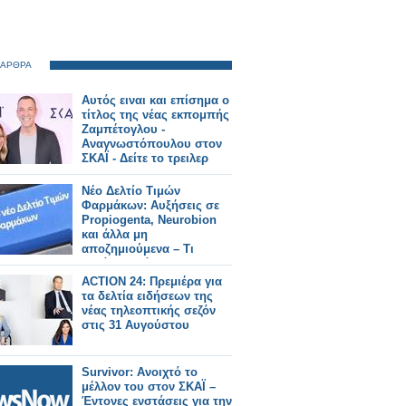
 ΑΡΘΡΑ
Αυτός ειναι και επίσημα ο
τίτλος της νέας εκπομπής
Ζαμπέτογλου -
Αναγνωστόπουλου στον
ΣΚΑΪ - Δείτε το τρειλερ
Νέο Δελτίο Τιμών
Φαρμάκων: Αυξήσεις σε
Propiogenta, Neurobion
και άλλα μη
αποζημιούμενα – Τι
αλλάζει από 31/7/2026
ACTION 24: Πρεμιέρα για
τα δελτία ειδήσεων της
νέας τηλεοπτικής σεζόν
στις 31 Αυγούστου
Survivor: Ανοιχτό το
μέλλον του στον ΣΚΑΪ –
Έντονες ενστάσεις για την