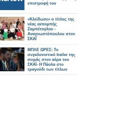
επιστροφή του
«Κλείδωσε» ο τίτλος της
νέας εκπομπής
Ζαμπέτογλου -
Αναγνωστόπουλου στον
ΣΚΑΪ
ΜΠΛΕ ΩΡΕΣ: Το
συγκλονιστικό trailer της
σειράς στον αέρα του
ΣΚΑΪ- Η Πάολα στο
τραγούδι των τίτλων