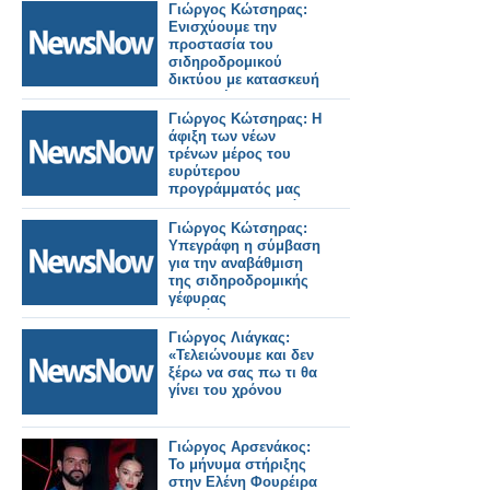
Γιώργος Κώτσηρας:
Ενισχύουμε την
προστασία του
σιδηροδρομικού
δικτύου με κατασκευή
ενισχυμένης
περίφραξης σε
Γιώργος Κώτσηρας: Η
Θριάσιο, Θήβα και
άφιξη των νέων
Ζευγολατιό.
τρένων μέρος του
ευρύτερου
προγράμματός μας
για εκσυγχρονισμό
των σιδηροδρομικών
Γιώργος Κώτσηρας:
μεταφορών.
Υπεγράφη η σύμβαση
για την αναβάθμιση
της σιδηροδρομικής
γέφυρας
Πουλόπουλου στα
Πετράλωνα.
Γιώργος Λιάγκας:
«Τελειώνουμε και δεν
ξέρω να σας πω τι θα
γίνει του χρόνου
Γιώργος Αρσενάκος:
Το μήνυμα στήριξης
στην Ελένη Φουρέιρα