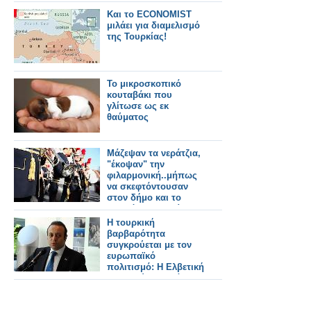
Και τo ΕCONOMIST
μιλάει για διαμελισμό
της Τουρκίας!
Το μικροσκοπικό
κουταβάκι που
γλίτωσε ως εκ
θαύματος
Μάζεψαν τα νεράτζια,
"έκοψαν" την
φιλαρμονική..μήπως
να σκεφτόντουσαν
στον δήμο και το
ενδεχόμενο να γίνει η
παρέλαση μέσα στο
H τουρκική
δημαρχείο για πιο
βαρβαρότητα
σίγουρα;
συγκρούεται με τον
ευρωπαϊκό
πολιτισμό: Η Ελβετική
δικαιοσύνη εξετάζει
το φάκελο του
Μπαγίς!