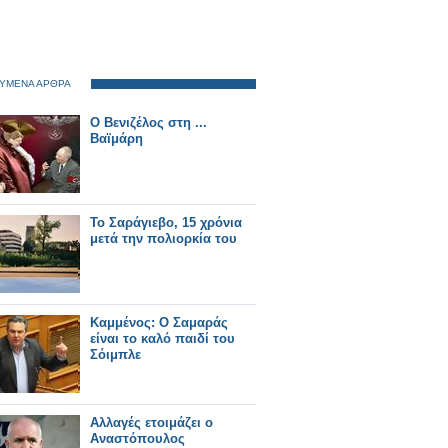
ΥΜΕΝΑ ΑΡΘΡΑ
Ο Βενιζέλος στη ...
Βαϊμάρη
Το Σαράγιεβο, 15 χρόνια
μετά την πολιορκία του
Καμμένος: Ο Σαμαράς
είναι το καλό παιδί του
Σόιμπλε
Αλλαγές ετοιμάζει ο
Αναστόπουλος