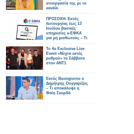
συνεργασία της με το
κανάλι
ΠΡΟΣΟΧΗ: Εκτός
λειτουργίας έως 13
Ιουλίου βασικές
υπηρεσίες e-ΕΦΚΑ
για μη μισθωτούς – Τι
ισχύει για τους
φαρμακοποιούς
Το 4ο Exclusive Live
Event «Νύχτα εκτός
ρυθμού» το Σάββατο
στον ΑΝΤ1
Εκτός Buongiorno ο
Δημήτρης Ουγγαρέζος
– Τι αποκάλυψε η
Φαίη Σκορδά