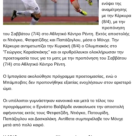
ενόψει της
αναμέτρησης
με την Κέρκυρα
(8/4), με την
προπόνηση
του Σαββάτου (7/4) στο Αθλητικό Κέντρο Ρέντη. Εκτός αποστολής
οι Ντιόγκο, Φετφατζίδης και Παπάζογλου, μέσα ο Μόνχε. Την
Κέρκυρα αντιμετωπίζει την Κυριακή (8/4) ο Ολυμπιακός στο
"Γεώργιος Καραϊσκάκης" και οι ερυθρόλευκοι ολοκλήρωσαν την
προετοιμασία τους για το ματς με την προπόνηση του Σαββάτου
(7/4) στο Αθλητικό Κέντρο Ρέντη.
Ο Ιμπαγάσα ακολούθησε πρόγραμμα προετοιμασίας, ενώ ο
Μπάμποβιτς δεν προπονήθηκε εξαιτίας ενοχλήσεων στον αριστερό
ώμο.
Οι υπόλοιποι γυμνάστηκαν κανονικά και μετά το τέλος του
προγράμματος ο Ερνέστο Βαλβέρδε ανακοίνωσε την αποστολή
αφήνοντας εκτός τους Φετφατζίδη, Ντιόγκο, Ποτουρίδη,
Παπάζογλου και Δασκαλάκη. Αντίθετα συμπεριέλαβε τον Μόνχε
μετά από πολύ καιρό.