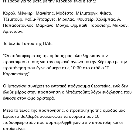
Η 18άδα για το ματς με την Κέρκυρα είναι η εξής:
Κάρολ, Μέγκιερι, Μανιάτης, Μοδέστο, Μέλμπεργκ, Φέισα,
Τζεμπούρ, Καζίμ-Ρίτσαρντς, Μιραλάς, Φουστέρ, Χολέμπας, Α.
Παπαδόπουλος, Μαρκάνο, Μόνχε, Ορμπάιθ, Τοροσίδης, Μακούν,
Αμπντούν.
Το δελτίο Τύπου της ΠΑΕ:
"Οι ποδοσφαιριστές της ομάδας μας ολοκλήρωσαν την
προετοιμασία τους για τον αυριανό αγώνα με την Κέρκυρα με την
προπόνηση που έγινε σήμερα στις 10:30 στο στάδιο "Γ.
Καραϊσκάκης".
Ο Ιμπαγάσα συνέχισε το εντατικό πρόγραμμα θεραπείας, ενώ δεν
έλαβε μέρος στην προπόνηση ο Μπάμποβιτς λόγω ενόχλησης που
ένιωσε στον ώμο αριστερά.
Μετά το τέλος της προπόνησης, ο προπονητής της ομάδας μας
Ερνέστο Βαλβέρδε ανακοίνωσε τα ονόματα των 18
ποδοσφαιριστών που συμπεριλήφθηκαν στην αποστολή και οι
οποίοι είναι: