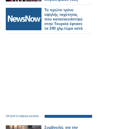
πρωταγωνιστές του
ελληνικού φαρμακείου
Το πρώτο τρένο
υψηλής ταχύτητας
που κατασκευάστηκε
στην Τουρκία έφτασε
τα 240 χλμ./ώρα κατά
τη διάρκεια των
δοκιμών
ΠΡΟΗΓΟΥΜΕΝΑ ΑΡΘΡΑ
Συμβουλές για την