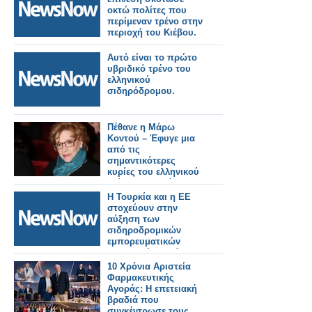
οκτώ πολίτες που
περίμεναν τρένο στην
περιοχή του Κιέβου.
Αυτό είναι το πρώτο
υβριδικό τρένο του
ελληνικού
σιδηρόδρομου.
Πέθανε η Μάρω
Κοντού – Έφυγε μια
από τις
σημαντικότερες
κυρίες του ελληνικού
θεάτρου, τηλεόρασης
και κινηματογράφου
Η Τουρκία και η ΕΕ
στοχεύουν στην
αύξηση των
σιδηροδρομικών
εμπορευματικών
μεταφορών κατά
μήκος του Μεσαίου
10 Χρόνια Αριστεία
Διαδρόμου.
Φαρμακευτικής
Αγοράς: Η επετειακή
βραδιά που
συγκέντρωσε τους