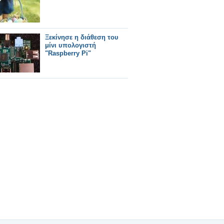
Ξεκίνησε η διάθεση του
μίνι υπολογιστή
"Raspberry Pi"