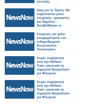
σύνταξη.
Δίκη για τα Τέμπη: Θα
παρίστανται μόνο
συγγενείς, τραυματίες
και Δημόσιο –
Αποβλήθηκαν οι
Δικηγορικοί Σύλλογοι
και το σωματείο των
Συγγενείς και φίλοι
μηχανοδηγών.
αποχαιρέτησαν τον
σιδηροδρομικό
Κωνσταντίνο
Τσενίκογλου.
Χωρίς ενημέρωση
από την Hellenic
Train, κανονικά τα
σημερινά δρομολόγια
για Φλώρινα.
Χωρίς ενημέρωση
από την Hellenic
Train, κανονικά τα
σημερινά δρομολόγια
για Φλώρινα