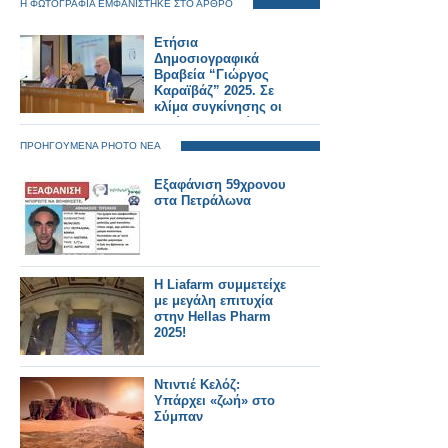
Η ΦΩΤΟΓΡΑΦΙΑ ΕΜΦΑΝΙΣΤΗΚΕ ΣΤΟ ΑΡΘΡΟ
Ετήσια
Δημοσιογραφικά
Βραβεία “Γιώργος
Καραϊβάζ” 2025. Σε
κλίμα συγκίνησης οι
πρώτες βραβεύσεις
δημοσιογράφων από
ΠΡΟΗΓΟΥΜΕΝΑ PHOTO ΝΕΑ
το SILVER ALERT
Εξαφάνιση 59χρονου
στα Πετράλωνα
H Liafarm συμμετείχε
με μεγάλη επιτυχία
στην Hellas Pharm
2025!
Ντιντιέ Κελόζ:
Υπάρχει «ζωή» στο
Σύμπαν